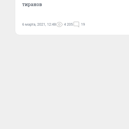
тиранов
6 марта, 2021, 12:48
4 205
19