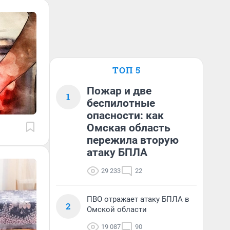
ТОП 5
Пожар и две
1
беспилотные
опасности: как
Омская область
пережила вторую
атаку БПЛА
29 233
22
ПВО отражает атаку БПЛА в
2
Омской области
19 087
90