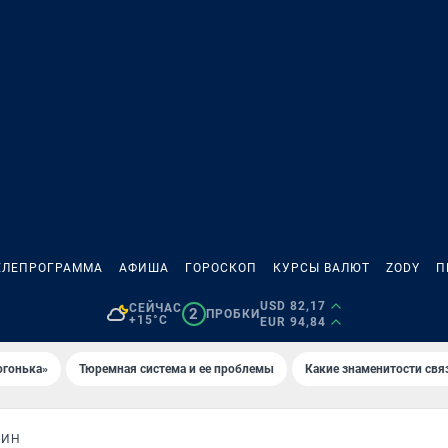
ЕЛЕПРОГРАММА
АФИША
ГОРОСКОП
КУРСЫ ВАЛЮТ
ZODY
П
USD 82,17
СЕЙЧАС
2
ПРОБКИ
+15°C
EUR 94,84
огонька»
Тюремная система и ее проблемы
Какие знаменитости свя
ЩИН