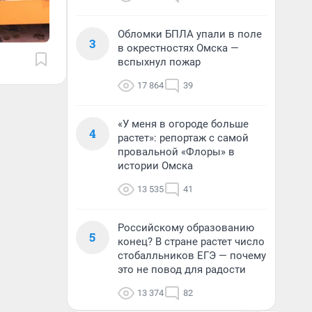
Обломки БПЛА упали в поле
3
в окрестностях Омска —
вспыхнул пожар
17 864
39
«У меня в огороде больше
4
растет»: репортаж с самой
провальной «Флоры» в
истории Омска
13 535
41
Российскому образованию
5
конец? В стране растет число
стобалльников ЕГЭ — почему
это не повод для радости
13 374
82