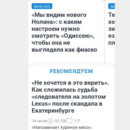
МНЕНИЕ
МНЕНИЕ
«Мы видим нового
Тепло 
Нолана»: с каким
холодн
настроем нужно
зимой.
смотреть «Одиссею»,
ездит н
чтобы она не
плюсы 
выглядела как фиаско
РЕКОМЕНДУЕМ
Надежда Губарь
Д
«Не хочется в это верить».
Как сложилась судьба
«следователя на золотом
Lexus» после скандала в
Екатеринбурге
14 часов
22 728
117
«Напоминает куриное мясо»: