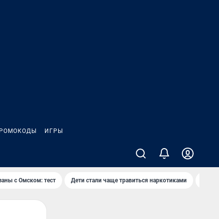
РОМОКОДЫ
ИГРЫ
заны с Омском: тест
Дети стали чаще травиться наркотиками
Появя