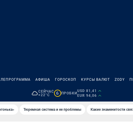
ЕЛЕПРОГРАММА
АФИША
ГОРОСКОП
КУРСЫ ВАЛЮТ
ZODY
П
USD 81,41
СЕЙЧАС
6
ПРОБКИ
+22°C
EUR 94,06
огонька»
Тюремная система и ее проблемы
Какие знаменитости свя