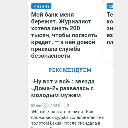
МНЕНИЕ
МНЕНИЕ
Мой банк меня
Тепло 
бережет. Журналист
холодн
хотела снять 200
зимой.
тысяч, чтобы погасить
ездит н
кредит, — к ней домой
плюсы 
приехала служба
безопасности
РЕКОМЕНДУЕМ
Ксения Владимирская
Д
Автор мнения
«Ну вот и всё»: звезда
«Дома-2» развелась с
молодым мужем
21 час
7 534
3
«Не хочется в это верить». Как
сложилась судьба «следователя на
золотом Lexus» после скандала в