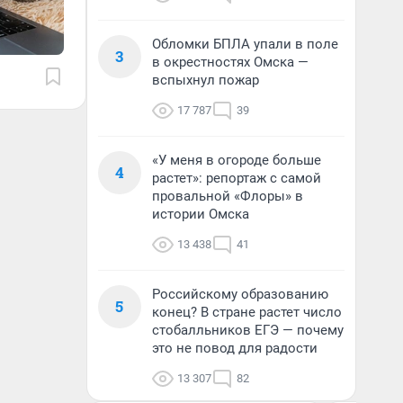
Обломки БПЛА упали в поле
3
в окрестностях Омска —
вспыхнул пожар
17 787
39
«У меня в огороде больше
4
растет»: репортаж с самой
провальной «Флоры» в
истории Омска
13 438
41
Российскому образованию
5
конец? В стране растет число
стобалльников ЕГЭ — почему
это не повод для радости
13 307
82