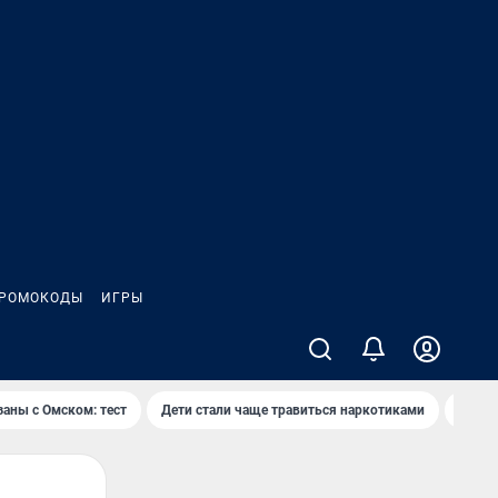
РОМОКОДЫ
ИГРЫ
заны с Омском: тест
Дети стали чаще травиться наркотиками
Появя