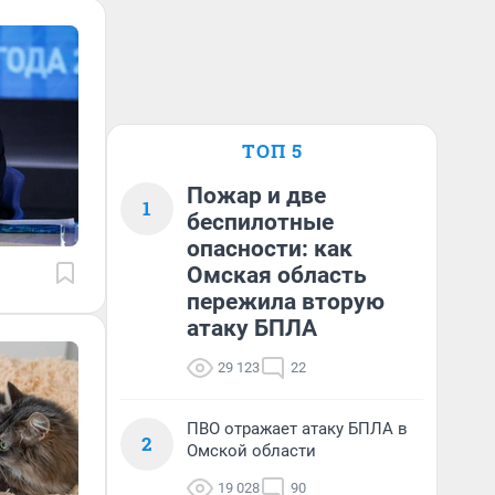
ТОП 5
Пожар и две
1
беспилотные
опасности: как
Омская область
пережила вторую
атаку БПЛА
29 123
22
ПВО отражает атаку БПЛА в
2
Омской области
19 028
90