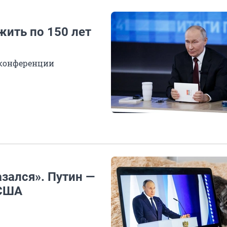
жить по 150 лет
 конференции
зался». Путин —
 США