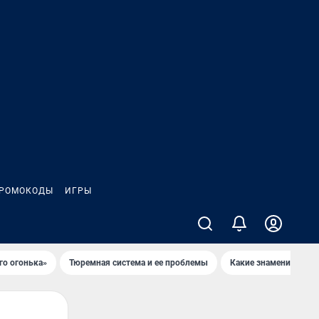
РОМОКОДЫ
ИГРЫ
го огонька»
Тюремная система и ее проблемы
Какие знаменитости 