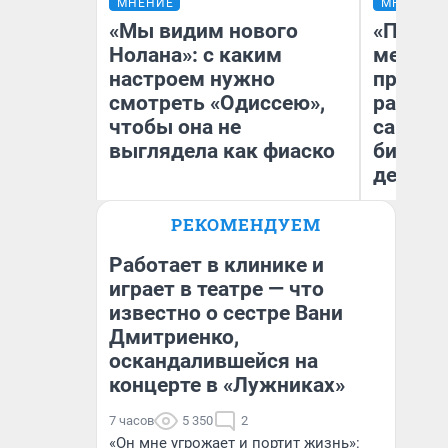
МНЕНИЕ
МНЕНИЕ
«Мы видим нового
«Покуп
Нолана»: с каким
мешке»
настроем нужно
предпр
смотреть «Одиссею»,
рассказ
чтобы она не
самом 
выглядела как фиаско
бизнес
дешевы
РЕКОМЕНДУЕМ
На
Надежда Губарь
От
де
Работает в клинике и
играет в театре — что
известно о сестре Вани
Дмитриенко,
оскандалившейся на
концерте в «Лужниках»
7 часов
5 350
2
«Он мне угрожает и портит жизнь»: