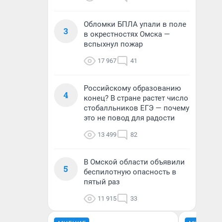
Обломки БПЛА упали в поле
3
в окрестностях Омска —
вспыхнул пожар
17 967
41
Российскому образованию
4
конец? В стране растет число
стобалльников ЕГЭ — почему
это не повод для радости
13 499
82
В Омской области объявили
5
беспилотную опасность в
пятый раз
11 915
33