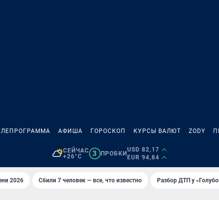
ЕЛЕПРОГРАММА
АФИША
ГОРОСКОП
КУРСЫ ВАЛЮТ
ZODY
П
USD 82,17
СЕЙЧАС
3
ПРОБКИ
+26°C
EUR 94,84
ени 2026
Сбили 7 человек — все, что известно
Разбор ДТП у «Голубо