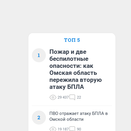
ТОП 5
Пожар и две
1
беспилотные
опасности: как
Омская область
пережила вторую
атаку БПЛА
29 437
22
ПВО отражает атаку БПЛА в
2
Омской области
19 187
90