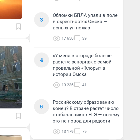
Обломки БПЛА упали в поле
3
в окрестностях Омска —
вспыхнул пожар
17 650
39
«У меня в огороде больше
4
растет»: репортаж с самой
провальной «Флоры» в
истории Омска
13 236
41
Российскому образованию
5
конец? В стране растет число
стобалльников ЕГЭ — почему
это не повод для радости
13 179
79