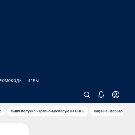
РОМОКОДЫ
ИГРЫ
о
Омич получил черепно-мозговую на ОНПЗ
Кафе на Левобережье в