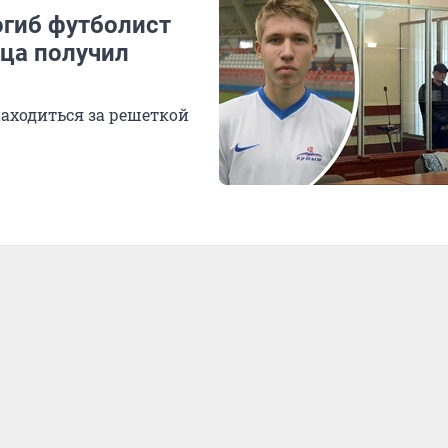
огиб футболист
йца получил
находиться за решеткой