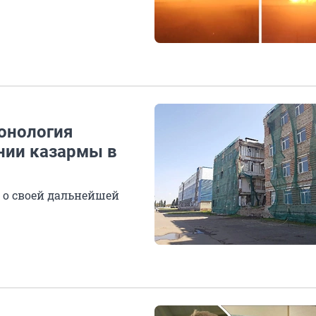
ронология
нии казармы в
е о своей дальнейшей