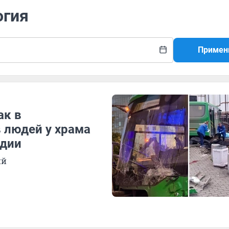
огия
Примен
ак в
в людей у храма
едии
ий