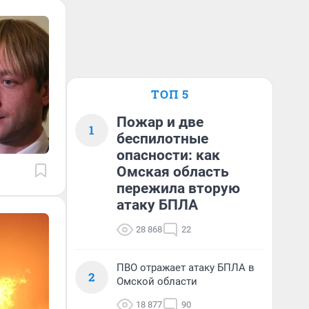
ТОП 5
Пожар и две
1
беспилотные
опасности: как
Омская область
пережила вторую
атаку БПЛА
28 868
22
ПВО отражает атаку БПЛА в
2
Омской области
18 877
90