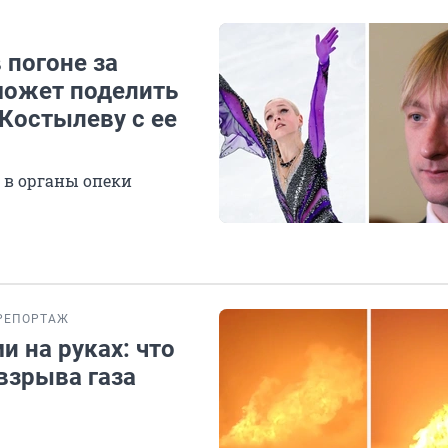
 погоне за
может поделить
Костылеву с ее
 в органы опеки
РЕПОРТАЖ
 на руках: что
взрыва газа