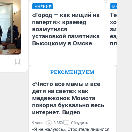
МНЕНИЕ
МНЕНИЕ
«Город — как нищий на
Тепло 
паперти»: краевед
холодн
возмутился
зимой.
установкой памятника
ездит н
Высоцкому в Омске
плюсы 
РЕКОМЕНДУЕМ
Игорь Коновалов
Д
Историк
«Чисто все мамы и все
дети на свете»: как
медвежонок Момота
покорил буквально весь
интернет. Видео
9 часов
3 850
Обсудить
«Я не жалуюсь». Строитель лишился