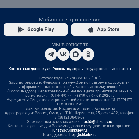
Мобильное приложение
Google Play
App Store
Мы в соцсетях
Контактные данные для Роскомнадзора и государственных органов
Сетевое издание «NGS55.RU» (18+)
Зарегистрировано Федеральной службой по надзору в сфере связи,
информационных технологий и массовых коммуникаций
(Роскомнадзор). Регистрационный номер и дата принятия решения о
регистрации - ЭЛ № ФС 77 - 78819 от 07.08.2020 г.
Учредитель: Общество с ограниченной ответственностью "ИНТЕРНЕТ
ТЕХНОЛОГИИ"
Главный редактор: Назарчук Ангелина Алексеевна
Адрес редакции: Россия, Омск, ул. Т. К. Щербанева, 25, офис 402, телефон
8 (3812) 38-08-69
Электронный адрес редакции:
ngs55@shkulev.ru
Контактные данные для Роскомнадзора и государственных органов:
juristnsk@shkulev.ru
Техподдержка:
help@shkulev.ru