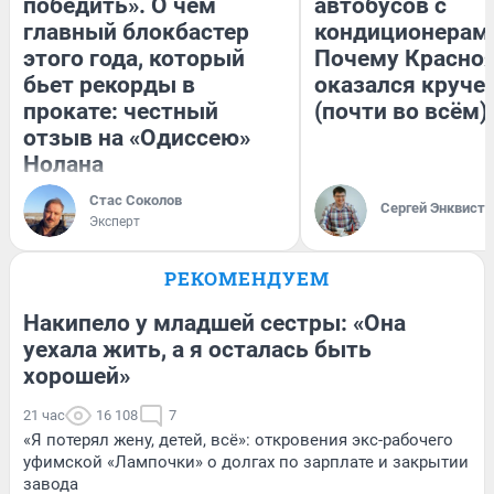
победить». О чем
автобусов с
главный блокбастер
кондиционерам
этого года, который
Почему Красно
бьет рекорды в
оказался круче
прокате: честный
(почти во всём)
отзыв на «Одиссею»
Нолана
Стас Соколов
Сергей Энквист
Эксперт
РЕКОМЕНДУЕМ
Накипело у младшей сестры: «Она
уехала жить, а я осталась быть
хорошей»
21 час
16 108
7
«Я потерял жену, детей, всё»: откровения экс-рабочего
уфимской «Лампочки» о долгах по зарплате и закрытии
завода