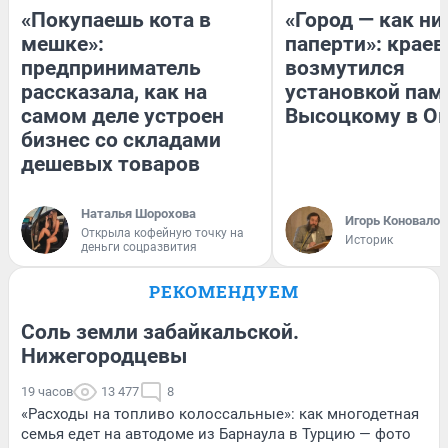
«Покупаешь кота в
«Город — как н
мешке»:
паперти»: краев
предприниматель
возмутился
рассказала, как на
установкой пам
самом деле устроен
Высоцкому в О
бизнес со складами
дешевых товаров
Наталья Шорохова
Игорь Коновалов
Открыла кофейную точку на
Историк
деньги соцразвития
РЕКОМЕНДУЕМ
Соль земли забайкальской.
Нижегородцевы
19 часов
13 477
8
«Расходы на топливо колоссальные»: как многодетная
семья едет на автодоме из Барнаула в Турцию — фото