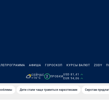
ЕЛЕПРОГРАММА
АФИША
ГОРОСКОП
КУРСЫ ВАЛЮТ
ZODY
П
USD 81,41
СЕЙЧАС
2
ПРОБКИ
+16°C
EUR 94,06
проблемы
Дети стали чаще травиться наркотиками
Сиротам предла