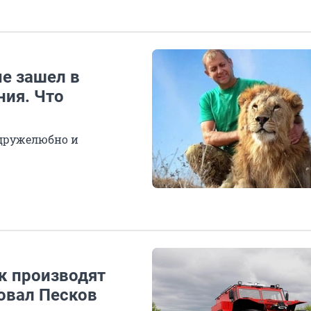
е зашел в
ния. Что
 дружелюбно и
к производят
овал Песков