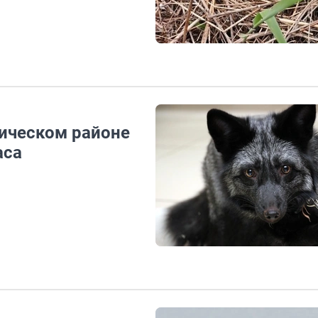
рическом районе
аса