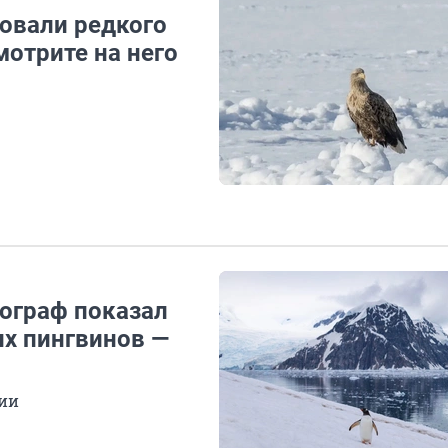
овали редкого
отрите на него
тограф показал
их пингвинов —
ции