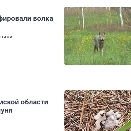
фировали волка
щники
мской области
луня