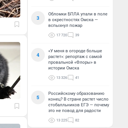
Обломки БПЛА упали в поле
3
в окрестностях Омска —
вспыхнул пожар
17 720
39
«У меня в огороде больше
4
растет»: репортаж с самой
провальной «Флоры» в
истории Омска
13 326
41
Российскому образованию
5
конец? В стране растет число
стобалльников ЕГЭ — почему
это не повод для радости
13 225
82