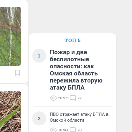
ТОП 5
Пожар и две
1
беспилотные
опасности: как
Омская область
пережила вторую
атаку БПЛА
28 972
22
ПВО отражает атаку БПЛА в
2
Омской области
18 960
90