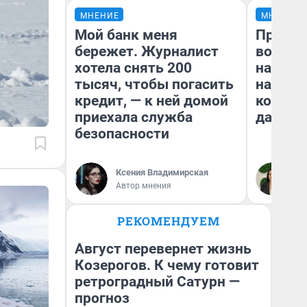
МНЕНИЕ
МНЕНИЕ
Мой банк меня
Продаш
бережет. Журналист
возьмут
хотела снять 200
нам го
тысяч, чтобы погасить
налого
кредит, — к ней домой
коснет
приехала служба
даже р
безопасности
Ксения Владимирская
Ан
Автор мнения
РЕКОМЕНДУЕМ
Август перевернет жизнь
Козерогов. К чему готовит
ретроградный Сатурн —
прогноз