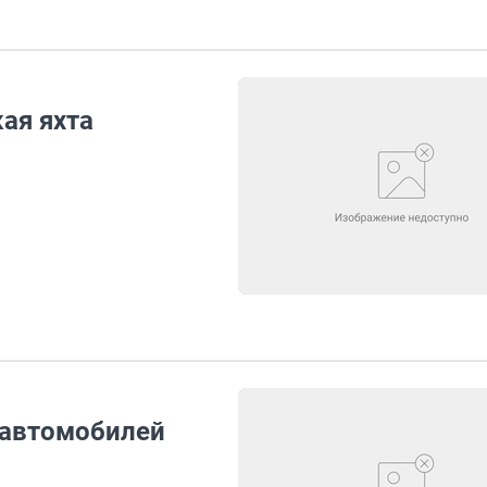
ая яхта
оавтомобилей