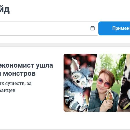
йд
Примен
 экономист ушла
и монстров
х существ, за
ранцев