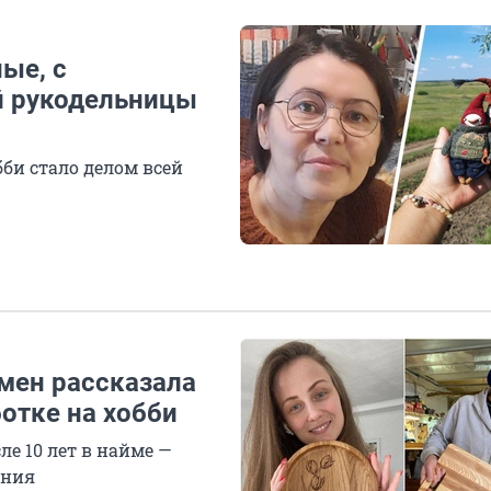
ые, с
й рукодельницы
би стало делом всей
мен рассказала
отке на хобби
е 10 лет в найме —
ания