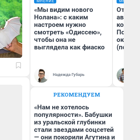
МНЕНИЕ
МНЕНИЕ
«Мы видим нового
От сус
Нолана»: с каким
автобу
настроем нужно
кондиц
смотреть «Одиссею»,
Почему
чтобы она не
оказал
выглядела как фиаско
(почти 
Надежда Губарь
Се
РЕКОМЕНДУЕМ
«Нам не хотелось
популярности». Бабушки
из уральской глубинки
стали звездами соцсетей
— они покорили Агутина и