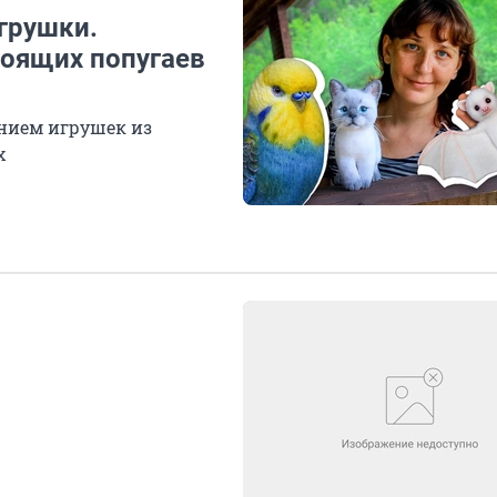
грушки.
тоящих попугаев
нием игрушек из
х