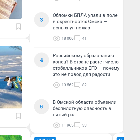
Обломки БПЛА упали в поле
3
в окрестностях Омска —
вспыхнул пожар
18 006
41
Российскому образованию
4
конец? В стране растет число
стобалльников ЕГЭ — почему
это не повод для радости
13 562
82
В Омской области объявили
5
беспилотную опасность в
пятый раз
11 965
33