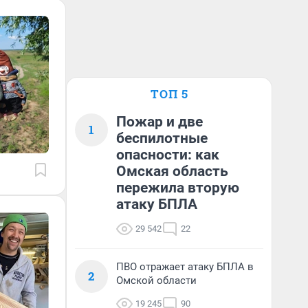
ТОП 5
Пожар и две
1
беспилотные
опасности: как
Омская область
пережила вторую
атаку БПЛА
29 542
22
ПВО отражает атаку БПЛА в
2
Омской области
19 245
90