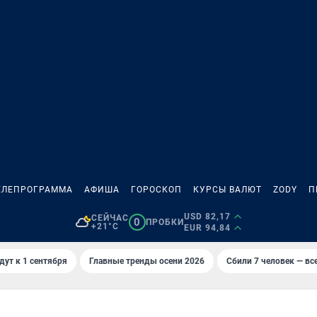
ЕЛЕПРОГРАММА
АФИША
ГОРОСКОП
КУРСЫ ВАЛЮТ
ZODY
П
USD 82,17
СЕЙЧАС
0
ПРОБКИ
+21°C
EUR 94,84
дут к 1 сентября
Главные тренды осени 2026
Сбили 7 человек — все