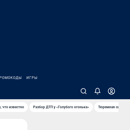
РОМОКОДЫ
ИГРЫ
, что известно
Разбор ДТП у «Голубого огонька»
Тюремная система