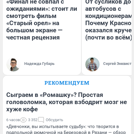
«Финал не совпал с
От сусликов до
ожиданиями»: стоит ли
автобусов с
смотреть фильм
кондиционерам
«Старый орел» на
Почему Красно
большом экране —
оказался круче
честная рецензия
(почти во всём)
Надежда Губарь
Сергей Энквист
РЕКОМЕНДУЕМ
Сыграем в «Ромашку»? Простая
головоломка, которая взбодрит мозг не
хуже кофе
6 часов
3 352
Обсудить
«Девчонки, вы испытываете судьбу»: что творится в
подпольной рюмочной на Березовой в Рязани — обзор