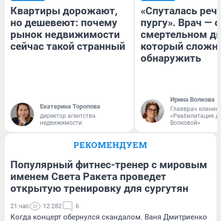
Квартиры дорожают,
«Спуталась речь
но дешевеют: почему
пургу». Врач — о
рынок недвижимости
смертельном ди
сейчас такой странный
который сложн
обнаружить
Ирина Волкова
Екатерина Торопова
Главврач клиник
директор агентства
«Реабилитация д
недвижимости
Волковой»
РЕКОМЕНДУЕМ
Популярный фитнес-тренер с мировым
именем Света Ракета проведет
открытую тренировку для сургутян
21 час
12 282
6
Когда концерт обернулся скандалом. Ваня Дмитриенко