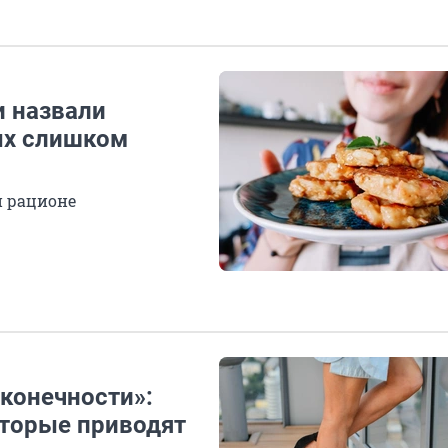
и назвали
ых слишком
и рационе
конечности»:
оторые приводят