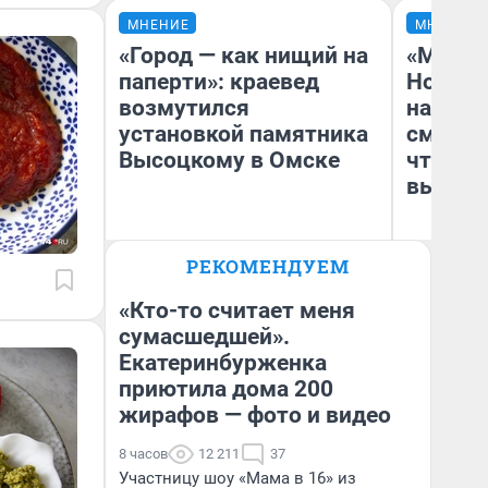
МНЕНИЕ
МНЕНИЕ
«Город — как нищий на
«Мы ви
паперти»: краевед
Нолана
возмутился
настро
установкой памятника
смотре
Высоцкому в Омске
чтобы 
выгляд
РЕКОМЕНДУЕМ
Игорь Коновалов
На
Историк
«Кто-то считает меня
сумасшедшей».
Екатеринбурженка
приютила дома 200
жирафов — фото и видео
8 часов
12 211
37
Участницу шоу «Мама в 16» из