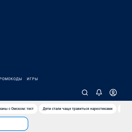
РОМОКОДЫ
ИГРЫ
заны с Омском: тест
Дети стали чаще травиться наркотиками
Появя