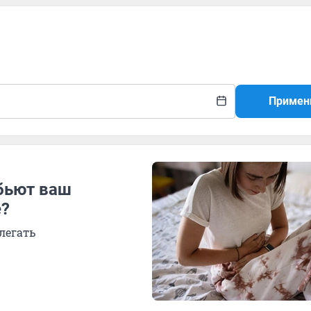
Примен
обьют ваш
е?
легать