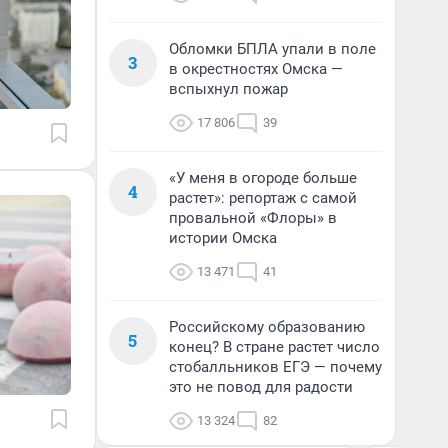
Обломки БПЛА упали в поле
3
в окрестностях Омска —
вспыхнул пожар
17 806
39
«У меня в огороде больше
4
растет»: репортаж с самой
провальной «Флоры» в
истории Омска
13 471
41
Российскому образованию
5
конец? В стране растет число
стобалльников ЕГЭ — почему
это не повод для радости
13 324
82