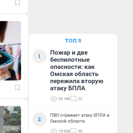
ТОП 5
Пожар и две
1
беспилотные
опасности: как
Омская область
пережила вторую
атаку БПЛА
29 148
22
ПВО отражает атаку БПЛА в
2
Омской области
19 038
90