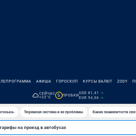
ЕЛЕПРОГРАММА
АФИША
ГОРОСКОП
КУРСЫ ВАЛЮТ
ZODY
П
USD 81,41
СЕЙЧАС
5
ПРОБКИ
+22°C
EUR 94,06
огонька»
Тюремная система и ее проблемы
Какие знаменитости свя
тарифы на проезд в автобусах