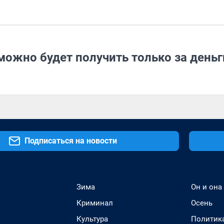
жно будет получить только за деньг
Подписаться на новости
Зима
Он и она
Криминал
Осень
Культура
Политик