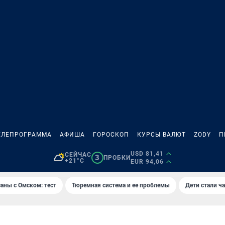
ЕЛЕПРОГРАММА
АФИША
ГОРОСКОП
КУРСЫ ВАЛЮТ
ZODY
П
USD 81,41
СЕЙЧАС
3
ПРОБКИ
+21°C
EUR 94,06
аны с Омском: тест
Тюремная система и ее проблемы
Дети стали ч