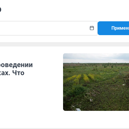
р
Примен
роведении
ах. Что