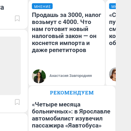
га
МНЕНИЕ
МНЕНИЕ
Продашь за 3000, налог
«Спутал
возьмут с 4000. Что
пургу».
нам готовит новый
смерте
налоговый закон — он
которы
коснется импорта и
обнару
даже репетиторов
Ир
Гл
Анастасия Завгородняя
«Р
Во
РЕКОМЕНДУЕМ
«Четыре месяца
больничных»: в Ярославле
автомобилист изувечил
пассажира «Яавтобуса»