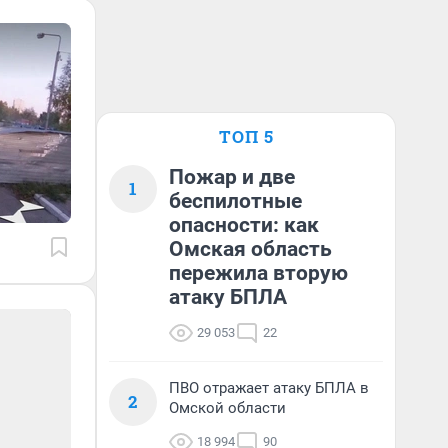
ТОП 5
Пожар и две
1
беспилотные
опасности: как
Омская область
пережила вторую
атаку БПЛА
29 053
22
ПВО отражает атаку БПЛА в
2
Омской области
18 994
90