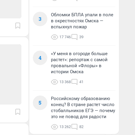
Обломки БПЛА упали в поле
3
в окрестностях Омска —
вспыхнул пожар
17 746
39
«У меня в огороде больше
4
растет»: репортаж с самой
провальной «Флоры» в
истории Омска
13 368
41
Российскому образованию
5
конец? В стране растет число
стобалльников ЕГЭ — почему
это не повод для радости
13 262
82