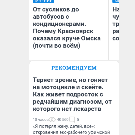
МНЕНИЕ
МНЕНИЕ
От сусликов до
Наслед
автобусов с
чудом 
кондиционерами.
трансп
Почему Красноярск
разнес
оказался круче Омска
советс
(почти во всём)
Ол
РЕКОМЕНДУЕМ
Бл
Сергей Энквист
вл
би
Теряет зрение, но гоняет
на мотоцикле и скейте.
Как живет подросток с
редчайшим диагнозом, от
которого нет лекарств
18 часов
40 560
5
«Я потерял жену, детей, всё»:
откровения экс-рабочего уфимской