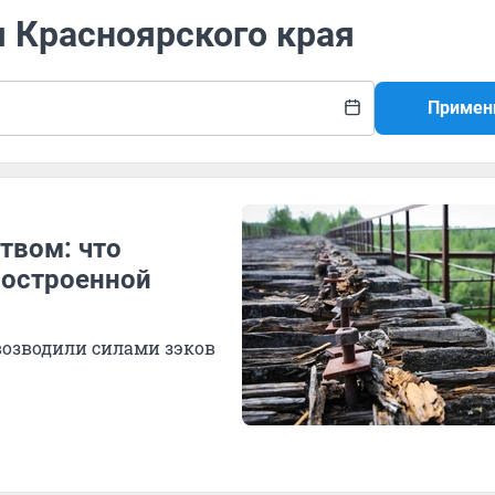
я Красноярского края
Примен
твом: что
построенной
озводили силами зэков