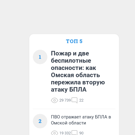
ТОП 5
Пожар и две
1
беспилотные
опасности: как
Омская область
пережила вторую
атаку БПЛА
29 739
22
ПВО отражает атаку БПЛА в
2
Омской области
19 332
90