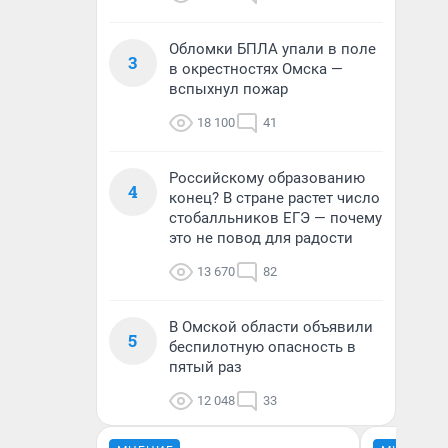
Обломки БПЛА упали в поле
3
в окрестностях Омска —
вспыхнул пожар
18 100
41
Российскому образованию
4
конец? В стране растет число
стобалльников ЕГЭ — почему
это не повод для радости
13 670
82
В Омской области объявили
5
беспилотную опасность в
пятый раз
12 048
33