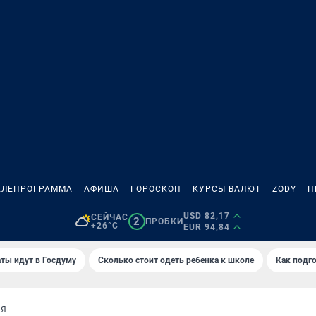
ЕЛЕПРОГРАММА
АФИША
ГОРОСКОП
КУРСЫ ВАЛЮТ
ZODY
П
USD 82,17
СЕЙЧАС
2
ПРОБКИ
+26°C
EUR 94,84
ты идут в Госдуму
Сколько стоит одеть ребенка к школе
Как подго
АЯ