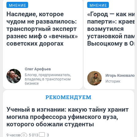
МНЕНИЕ
МНЕНИЕ
Наследие, которое
«Город — как н
чудом не развалилось:
паперти»: краев
транспортный эксперт
возмутился
разнес миф о «вечных»
установкой пам
советских дорогах
Высоцкому в О
Олег Арефьев
Блогер, предприниматель,
Игорь Коновалов
владелец в транспортном
Историк
бизнесе
РЕКОМЕНДУЕМ
Ученый в изгнании: какую тайну хранит
могила профессора уфимского вуза,
которого обожали студенты
9 часов
5 013
3