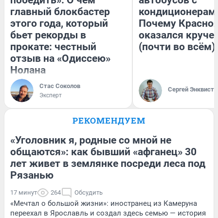
главный блокбастер
кондиционерам
этого года, который
Почему Красно
бьет рекорды в
оказался круче
прокате: честный
(почти во всём)
отзыв на «Одиссею»
Нолана
Стас Соколов
Сергей Энквист
Эксперт
РЕКОМЕНДУЕМ
«Уголовник я, родные со мной не
общаются»: как бывший «афганец» 30
лет живет в землянке посреди леса под
Рязанью
17 минут
264
Обсудить
«Мечтал о большой жизни»: иностранец из Камеруна
переехал в Ярославль и создал здесь семью — история