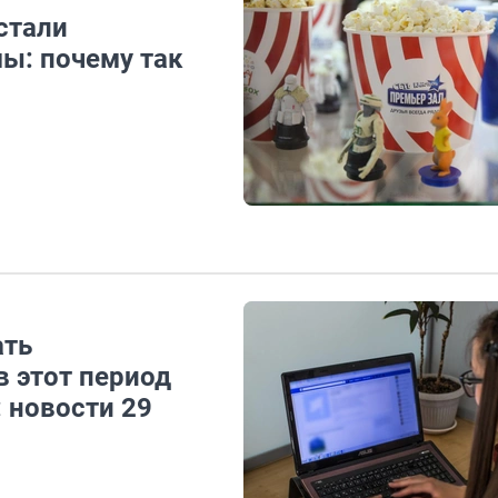
стали
ы: почему так
ать
 этот период
: новости 29