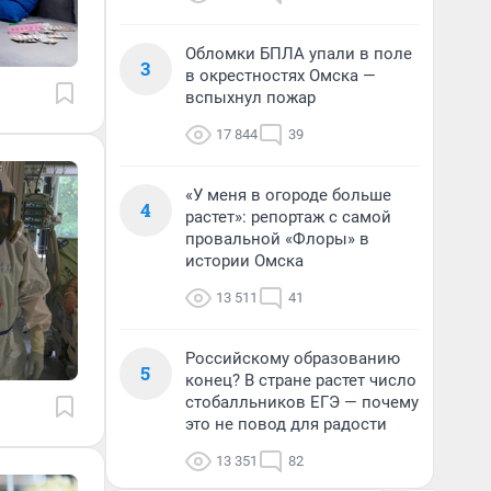
Обломки БПЛА упали в поле
3
в окрестностях Омска —
вспыхнул пожар
17 844
39
«У меня в огороде больше
4
растет»: репортаж с самой
провальной «Флоры» в
истории Омска
13 511
41
Российскому образованию
5
конец? В стране растет число
стобалльников ЕГЭ — почему
это не повод для радости
13 351
82