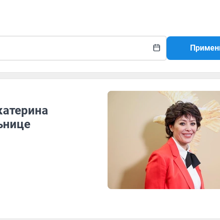
Примен
катерина
ьнице