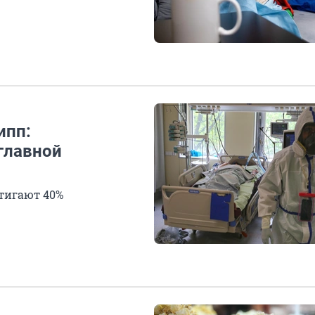
ипп:
главной
тигают 40%