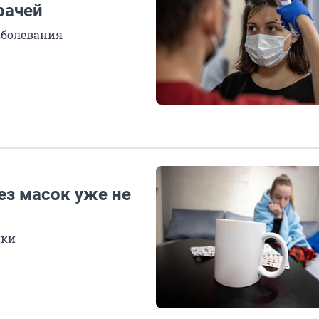
рачей
аболевания
ез масок уже не
ики