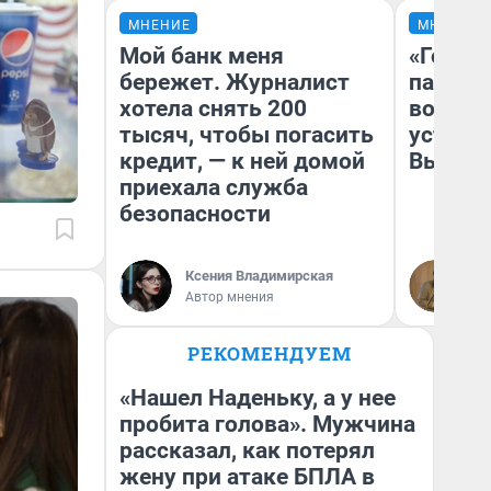
МНЕНИЕ
МНЕНИЕ
Мой банк меня
«Город
бережет. Журналист
паперт
хотела снять 200
возмут
тысяч, чтобы погасить
устано
кредит, — к ней домой
Высоцк
приехала служба
безопасности
Ксения Владимирская
Иг
Автор мнения
Ис
РЕКОМЕНДУЕМ
«Нашел Наденьку, а у нее
пробита голова». Мужчина
рассказал, как потерял
жену при атаке БПЛА в