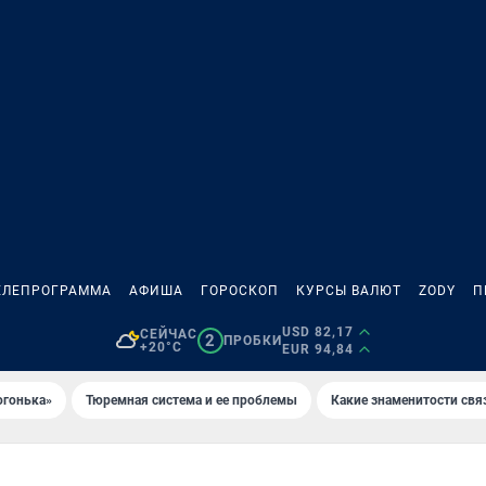
ЕЛЕПРОГРАММА
АФИША
ГОРОСКОП
КУРСЫ ВАЛЮТ
ZODY
П
USD 82,17
СЕЙЧАС
2
ПРОБКИ
+20°C
EUR 94,84
огонька»
Тюремная система и ее проблемы
Какие знаменитости свя