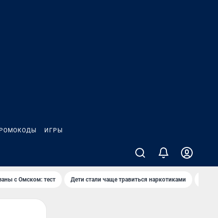
РОМОКОДЫ
ИГРЫ
заны с Омском: тест
Дети стали чаще травиться наркотиками
Появя