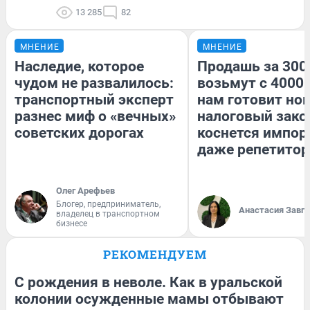
13 285
82
МНЕНИЕ
МНЕНИЕ
Наследие, которое
Продашь за 3000
чудом не развалилось:
возьмут с 4000.
транспортный эксперт
нам готовит но
разнес миф о «вечных»
налоговый зако
советских дорогах
коснется импор
даже репетитор
Олег Арефьев
Блогер, предприниматель,
Анастасия Завг
владелец в транспортном
бизнесе
РЕКОМЕНДУЕМ
С рождения в неволе. Как в уральской
колонии осужденные мамы отбывают