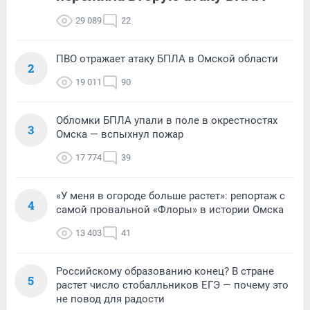
29 089
22
ПВО отражает атаку БПЛА в Омской области
2
19 011
90
Обломки БПЛА упали в поле в окрестностях
3
Омска — вспыхнул пожар
17 774
39
«У меня в огороде больше растет»: репортаж с
4
самой провальной «Флоры» в истории Омска
13 403
41
Российскому образованию конец? В стране
5
растет число стобалльников ЕГЭ — почему это
не повод для радости