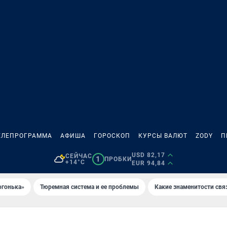
ЕЛЕПРОГРАММА
АФИША
ГОРОСКОП
КУРСЫ ВАЛЮТ
ZODY
П
USD 82,17
СЕЙЧАС
1
ПРОБКИ
+14°C
EUR 94,84
огонька»
Тюремная система и ее проблемы
Какие знаменитости свя