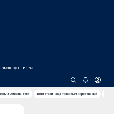
РОМОКОДЫ
ИГРЫ
заны с Омском: тест
Дети стали чаще травиться наркотиками
Появя