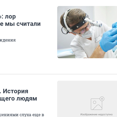
: лор
е мы считали
уждения
. История
ющего людям
шениями слуха еще в