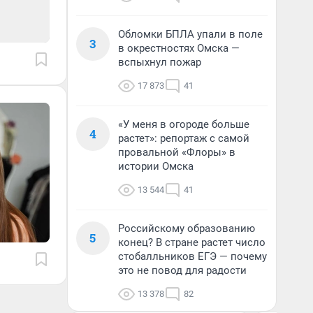
Обломки БПЛА упали в поле
3
в окрестностях Омска —
вспыхнул пожар
17 873
41
«У меня в огороде больше
4
растет»: репортаж с самой
провальной «Флоры» в
истории Омска
13 544
41
Российскому образованию
5
конец? В стране растет число
стобалльников ЕГЭ — почему
это не повод для радости
13 378
82