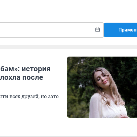
Примен
убам»: история
глохла после
ти всех друзей, но зато