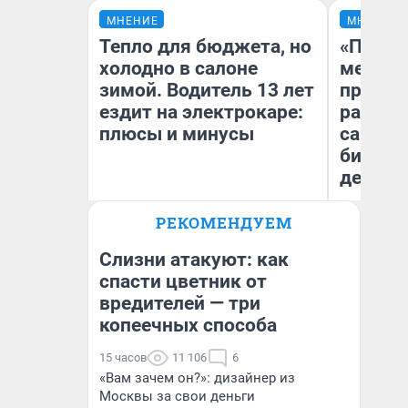
МНЕНИЕ
МНЕНИЕ
Тепло для бюджета, но
«Покуп
холодно в салоне
мешке»
зимой. Водитель 13 лет
предпр
ездит на электрокаре:
рассказ
плюсы и минусы
самом 
бизнес
дешевы
РЕКОМЕНДУЕМ
На
Денис Дедюхин
От
де
Слизни атакуют: как
спасти цветник от
вредителей — три
копеечных способа
15 часов
11 106
6
«Вам зачем он?»: дизайнер из
Москвы за свои деньги