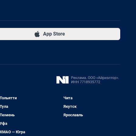
App Store
Тольятти
Чита
Тула
Якутск
Тюмень
Ярославль
Уфа
ХМАО — Югра