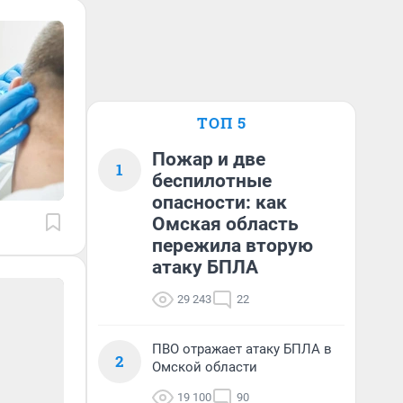
ТОП 5
Пожар и две
1
беспилотные
опасности: как
Омская область
пережила вторую
атаку БПЛА
29 243
22
ПВО отражает атаку БПЛА в
2
Омской области
19 100
90