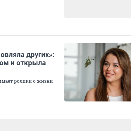
новляла других»:
ром и открыла
нимает ролики о жизни