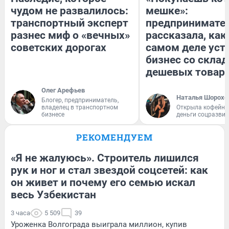
чудом не развалилось:
мешке»:
транспортный эксперт
предпринимате
разнес миф о «вечных»
рассказала, как
советских дорогах
самом деле уст
бизнес со скла
дешевых товар
Олег Арефьев
Наталья Шорохо
Блогер, предприниматель,
владелец в транспортном
Открыла кофейну
бизнесе
деньги соцразви
РЕКОМЕНДУЕМ
«Я не жалуюсь». Строитель лишился
рук и ног и стал звездой соцсетей: как
он живет и почему его семью искал
весь Узбекистан
3 часа
5 509
39
Уроженка Волгограда выиграла миллион, купив