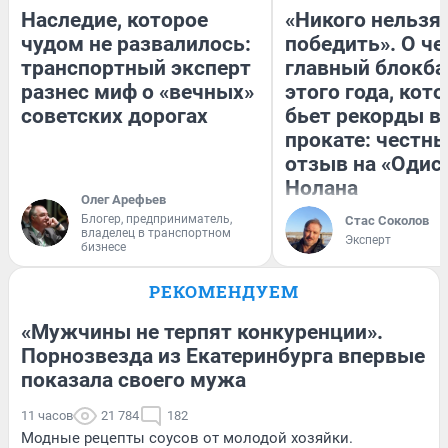
Наследие, которое
«Никого нельзя
чудом не развалилось:
победить». О ч
транспортный эксперт
главный блокба
разнес миф о «вечных»
этого года, кот
советских дорогах
бьет рекорды в
прокате: честн
отзыв на «Одис
Нолана
Олег Арефьев
Блогер, предприниматель,
Стас Соколов
владелец в транспортном
Эксперт
бизнесе
РЕКОМЕНДУЕМ
«Мужчины не терпят конкуренции».
Порнозвезда из Екатеринбурга впервые
показала своего мужа
11 часов
21 784
182
Модные рецепты соусов от молодой хозяйки.