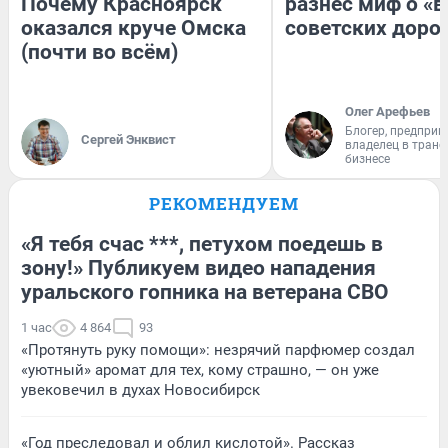
Почему Красноярск
разнес миф о «
оказался круче Омска
советских доро
(почти во всём)
Олег Арефьев
Блогер, предприн
Сергей Энквист
владелец в тран
бизнесе
РЕКОМЕНДУЕМ
«Я тебя счас ***, петухом поедешь в
зону!» Публикуем видео нападения
уральского гопника на ветерана СВО
1 час
4 864
93
«Протянуть руку помощи»: незрячий парфюмер создал
«уютный» аромат для тех, кому страшно, — он уже
увековечил в духах Новосибирск
«Год преследовал и облил кислотой». Рассказ