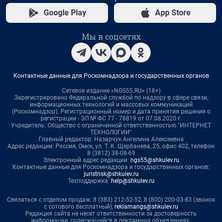
Google Play
App Store
Мы в соцсетях
Контактные данные для Роскомнадзора и государственных органов
Сетевое издание «NGS55.RU» (18+)
Зарегистрировано Федеральной службой по надзору в сфере связи,
информационных технологий и массовых коммуникаций
(Роскомнадзор). Регистрационный номер и дата принятия решения о
регистрации - ЭЛ № ФС 77 - 78819 от 07.08.2020 г.
Учредитель: Общество с ограниченной ответственностью "ИНТЕРНЕТ
ТЕХНОЛОГИИ"
Главный редактор: Назарчук Ангелина Алексеевна
Адрес редакции: Россия, Омск, ул. Т. К. Щербанева, 25, офис 402, телефон
8 (3812) 38-08-69
Электронный адрес редакции:
ngs55@shkulev.ru
Контактные данные для Роскомнадзора и государственных органов:
juristnsk@shkulev.ru
Техподдержка:
help@shkulev.ru
Связаться с отделом продаж: 8 (383) 212-52-52, 8 (800) 200-03-83 (звонок
с сотового бесплатный),
reklamangs@shkulev.ru
Редакция сайта не несет ответственности за достоверность
информации, содержащейся в рекламных объявлениях.