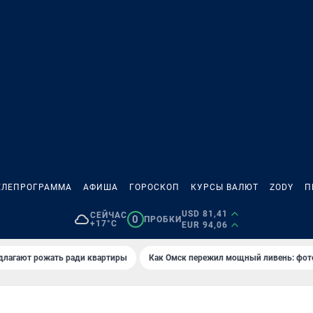
ЕЛЕПРОГРАММА
АФИША
ГОРОСКОП
КУРСЫ ВАЛЮТ
ZODY
П
USD 81,41
СЕЙЧАС
0
ПРОБКИ
+17°C
EUR 94,06
длагают рожать ради квартиры
Как Омск пережил мощный ливень: фот