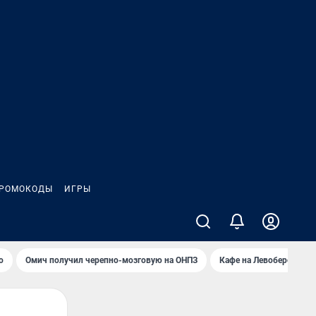
РОМОКОДЫ
ИГРЫ
о
Омич получил черепно-мозговую на ОНПЗ
Кафе на Левобережье в