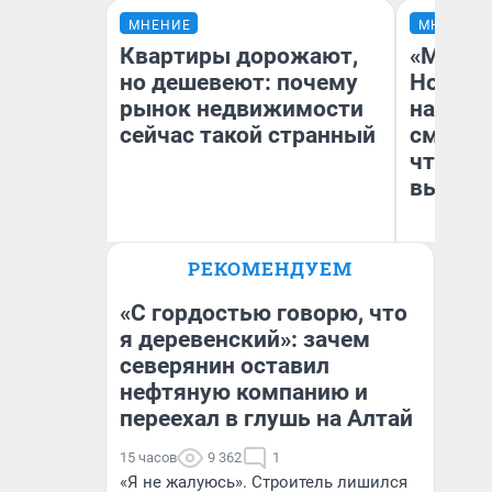
МНЕНИЕ
МНЕНИЕ
Квартиры дорожают,
«Мы ви
но дешевеют: почему
Нолана
рынок недвижимости
настро
сейчас такой странный
смотре
чтобы 
выгляд
РЕКОМЕНДУЕМ
Екатерина Торопова
На
директор агентства
недвижимости
«С гордостью говорю, что
я деревенский»: зачем
северянин оставил
нефтяную компанию и
переехал в глушь на Алтай
15 часов
9 362
1
«Я не жалуюсь». Строитель лишился