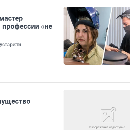
мастер
 профессии «не
 устарели
мущество