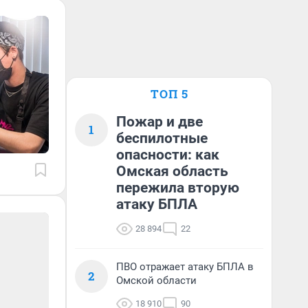
ТОП 5
Пожар и две
1
беспилотные
опасности: как
Омская область
пережила вторую
атаку БПЛА
28 894
22
ПВО отражает атаку БПЛА в
2
Омской области
18 910
90