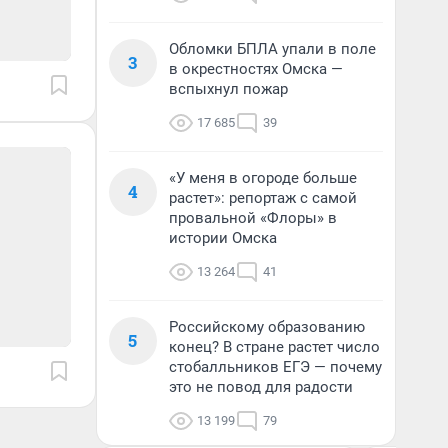
Обломки БПЛА упали в поле
3
в окрестностях Омска —
вспыхнул пожар
17 685
39
«У меня в огороде больше
4
растет»: репортаж с самой
провальной «Флоры» в
истории Омска
13 264
41
Российскому образованию
5
конец? В стране растет число
стобалльников ЕГЭ — почему
это не повод для радости
13 199
79