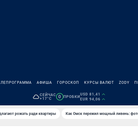
ЕЛЕПРОГРАММА
АФИША
ГОРОСКОП
КУРСЫ ВАЛЮТ
ZODY
П
USD 81,41
СЕЙЧАС
0
ПРОБКИ
+17°C
EUR 94,06
длагают рожать ради квартиры
Как Омск пережил мощный ливень: фот