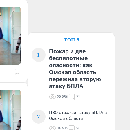
ТОП 5
Пожар и две
1
беспилотные
опасности: как
Омская область
пережила вторую
атаку БПЛА
28 896
22
ПВО отражает атаку БПЛА в
2
Омской области
18 913
90