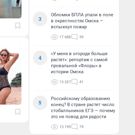
Обломки БПЛА упали в поле
3
в окрестностях Омска —
вспыхнул пожар
17 688
39
«У меня в огороде больше
4
растет»: репортаж с самой
провальной «Флоры» в
истории Омска
13 267
41
Российскому образованию
5
конец? В стране растет число
стобалльников ЕГЭ — почему
это не повод для радости
13 199
79