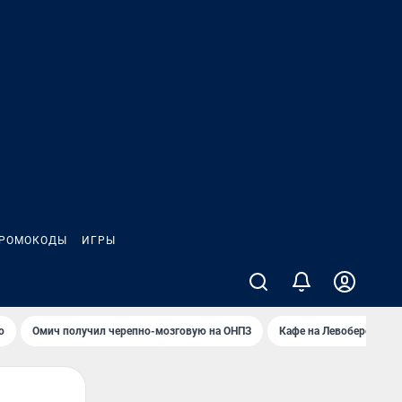
РОМОКОДЫ
ИГРЫ
о
Омич получил черепно-мозговую на ОНПЗ
Кафе на Левобережье в