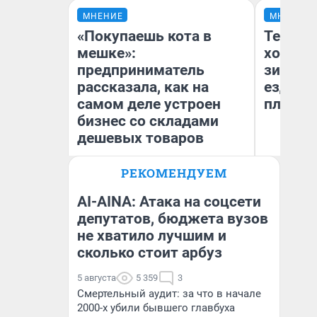
МНЕНИЕ
МНЕНИЕ
«Покупаешь кота в
Тепло 
мешке»:
холодн
предприниматель
зимой.
рассказала, как на
ездит н
самом деле устроен
плюсы 
бизнес со складами
дешевых товаров
РЕКОМЕНДУЕМ
Наталья Шорохова
Д
Открыла кофейную точку на
деньги соцразвития
AI-AINA: Атака на соцсети
депутатов, бюджета вузов
не хватило лучшим и
сколько стоит арбуз
5 августа
5 359
3
Смертельный аудит: за что в начале
2000-х убили бывшего главбуха