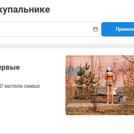
 купальнике
Примен
ервые
U застала самых