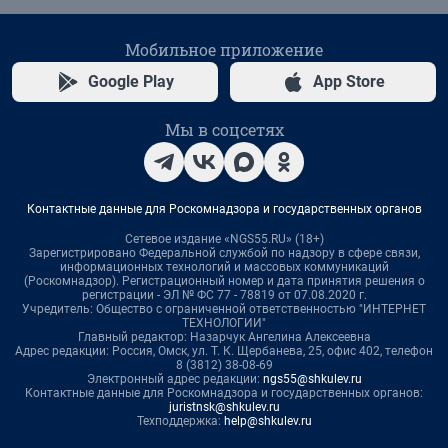
Мобильное приложение
Google Play
App Store
Мы в соцсетях
Контактные данные для Роскомнадзора и государственных органов
Сетевое издание «NGS55.RU» (18+)
Зарегистрировано Федеральной службой по надзору в сфере связи,
информационных технологий и массовых коммуникаций
(Роскомнадзор). Регистрационный номер и дата принятия решения о
регистрации - ЭЛ № ФС 77 - 78819 от 07.08.2020 г.
Учредитель: Общество с ограниченной ответственностью "ИНТЕРНЕТ
ТЕХНОЛОГИИ"
Главный редактор: Назарчук Ангелина Алексеевна
Адрес редакции: Россия, Омск, ул. Т. К. Щербанева, 25, офис 402, телефон
8 (3812) 38-08-69
Электронный адрес редакции:
ngs55@shkulev.ru
Контактные данные для Роскомнадзора и государственных органов:
juristnsk@shkulev.ru
Техподдержка:
help@shkulev.ru