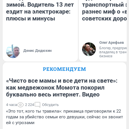
зимой. Водитель 13 лет
транспортный э
ездит на электрокаре:
разнес миф о «
плюсы и минусы
советских доро
Олег Арефьев
Блогер, предприн
Денис Дедюхин
владелец в тран
бизнесе
РЕКОМЕНДУЕМ
«Чисто все мамы и все дети на свете»:
как медвежонок Момота покорил
буквально весь интернет. Видео
4 часа
2 224
Обсудить
«Это тот, кого ты травила»: прикамца приговорили к 22
годам за убийство семьи его девушки, сейчас он звонит
ей с угрозами