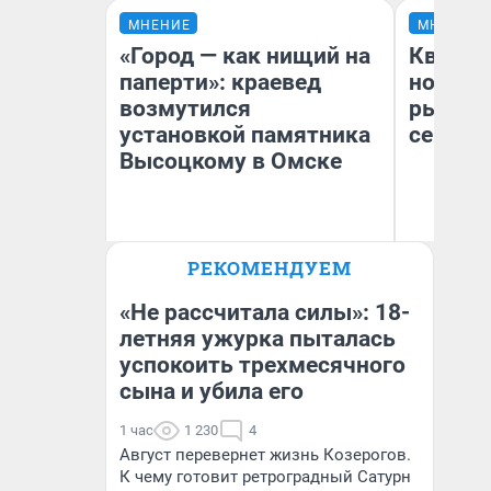
МНЕНИЕ
МНЕНИЕ
«Город — как нищий на
Кварти
паперти»: краевед
но деш
возмутился
рынок 
установкой памятника
сейчас
Высоцкому в Омске
РЕКОМЕНДУЕМ
Ек
Игорь Коновалов
ди
Историк
не
«Не рассчитала силы»: 18-
летняя ужурка пыталась
успокоить трехмесячного
сына и убила его
1 час
1 230
4
Август перевернет жизнь Козерогов.
К чему готовит ретроградный Сатурн