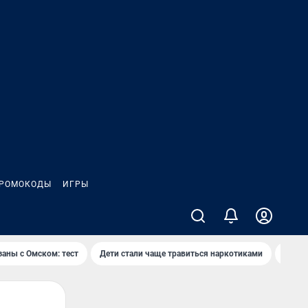
РОМОКОДЫ
ИГРЫ
заны с Омском: тест
Дети стали чаще травиться наркотиками
Появя