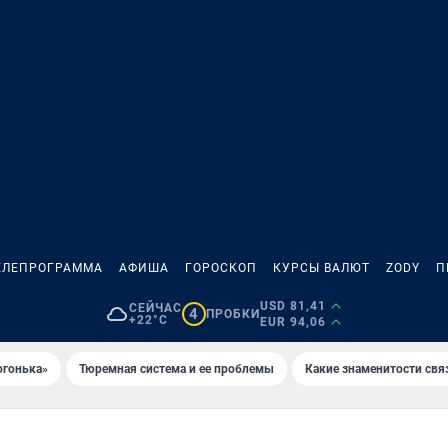
ЕЛЕПРОГРАММА
АФИША
ГОРОСКОП
КУРСЫ ВАЛЮТ
ZODY
П
USD 81,41
СЕЙЧАС
4
ПРОБКИ
+22°C
EUR 94,06
огонька»
Тюремная система и ее проблемы
Какие знаменитости свя