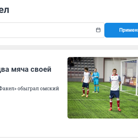
ел
Примен
ва мяча своей
Факел» обыграл омский