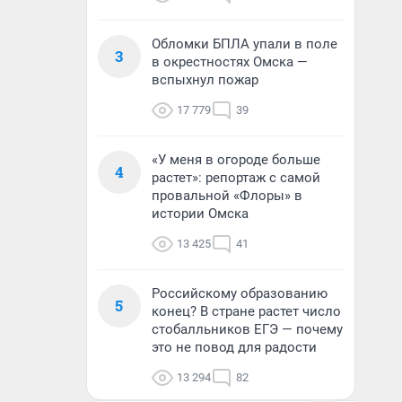
Обломки БПЛА упали в поле
3
в окрестностях Омска —
вспыхнул пожар
17 779
39
«У меня в огороде больше
4
растет»: репортаж с самой
провальной «Флоры» в
истории Омска
13 425
41
Российскому образованию
5
конец? В стране растет число
стобалльников ЕГЭ — почему
это не повод для радости
13 294
82