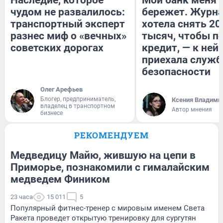
чудом не развалилось:
бережет. Журн
транспортный эксперт
хотела снять 20
разнес миф о «вечных»
тысяч, чтобы п
советских дорогах
кредит, — к ней
приехала служб
безопасности
Олег Арефьев
Блогер, предприниматель,
Ксения Владими
владелец в транспортном
Автор мнения
бизнесе
РЕКОМЕНДУЕМ
Медведицу Майю, жившую на цепи в
Приморье, познакомили с гималайским
медведем Фиником
23 часа
15 011
5
Популярный фитнес-тренер с мировым именем Света
Ракета проведет открытую тренировку для сургутян