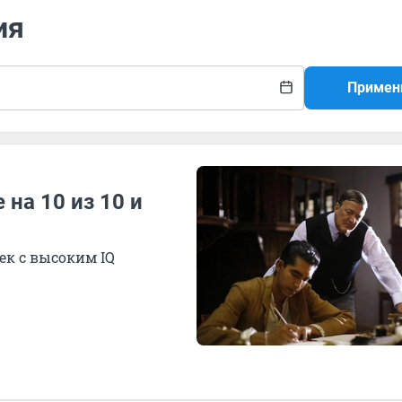
ия
Примен
 на 10 из 10 и
ек с высоким IQ