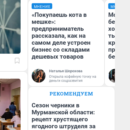
МНЕНИЕ
МНЕНИЕ
«Покупаешь кота в
Мой ба
мешке»:
береже
предприниматель
хотела 
рассказала, как на
тысяч,
самом деле устроен
кредит,
бизнес со складами
приеха
дешевых товаров
безопа
Наталья Шорохова
Кс
Открыла кофейную точку на
Ав
деньги соцразвития
РЕКОМЕНДУЕМ
Сезон черники в
Мурманской области:
рецепт хрустящего
ягодного штруделя за