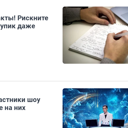
акты! Рискните
тупик даже
частники шоу
 на них