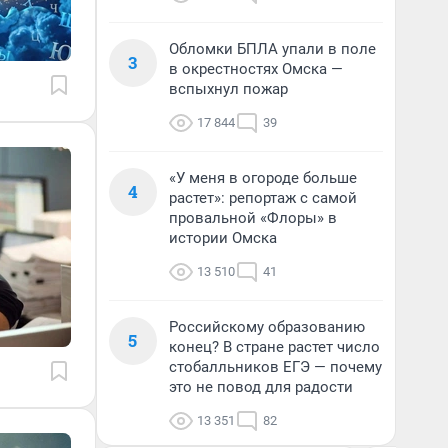
Обломки БПЛА упали в поле
3
в окрестностях Омска —
вспыхнул пожар
17 844
39
«У меня в огороде больше
4
растет»: репортаж с самой
провальной «Флоры» в
истории Омска
13 510
41
Российскому образованию
5
конец? В стране растет число
стобалльников ЕГЭ — почему
это не повод для радости
13 351
82