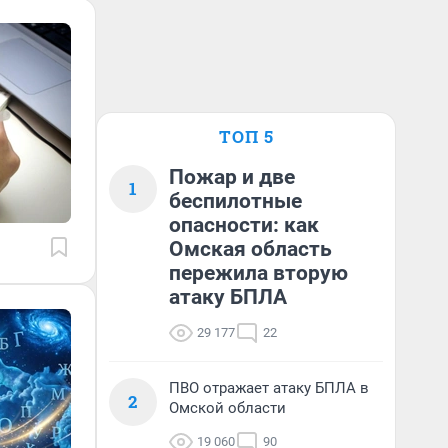
ТОП 5
Пожар и две
1
беспилотные
опасности: как
Омская область
пережила вторую
атаку БПЛА
29 177
22
ПВО отражает атаку БПЛА в
2
Омской области
19 060
90