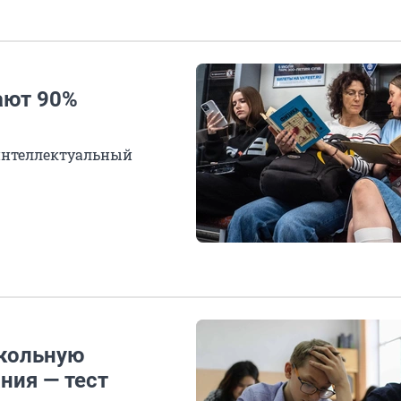
ают 90%
интеллектуальный
школьную
ния — тест