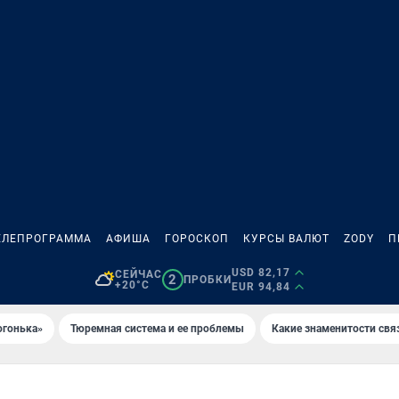
ЕЛЕПРОГРАММА
АФИША
ГОРОСКОП
КУРСЫ ВАЛЮТ
ZODY
П
USD 82,17
СЕЙЧАС
2
ПРОБКИ
+20°C
EUR 94,84
огонька»
Тюремная система и ее проблемы
Какие знаменитости свя