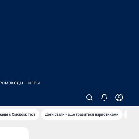
РОМОКОДЫ
ИГРЫ
заны с Омском: тест
Дети стали чаще травиться наркотиками
Появя