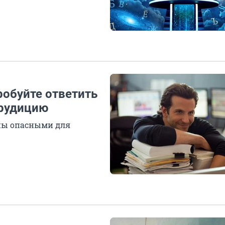
робуйте ответить
эрудицию
ны опасными для