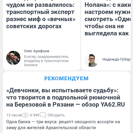
чудом не развалилось:
Нолана»: с каки
транспортный эксперт
настроем нужн
разнес миф о «вечных»
смотреть «Одис
советских дорогах
чтобы она не
выглядела как 
Олег Арефьев
Блогер, предприниматель,
Надежда Губарь
владелец в транспортном
бизнесе
РЕКОМЕНДУЕМ
«Девчонки, вы испытываете судьбу»:
что творится в подпольной рюмочной
на Березовой в Рязани — обзор YA62.RU
13 часов
6 949
Обсудить
Одна банка — три вкуса: рецепт овощного ассорти на
зиму для жителей Архангельской области