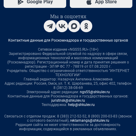
Google Play
App Store
Мы в соцсетях
Контактные данные для Роскомнадзора и государственных органов
Сетевое издание «NGS55.RU» (18+)
Зарегистрировано Федеральной службой по надзору в сфере связи,
информационных технологий и массовых коммуникаций
(Роскомнадзор). Регистрационный номер и дата принятия решения о
регистрации - ЭЛ № ФС 77 - 78819 от 07.08.2020 г.
Учредитель: Общество с ограниченной ответственностью "ИНТЕРНЕТ
ТЕХНОЛОГИИ"
Главный редактор: Назарчук Ангелина Алексеевна
Адрес редакции: Россия, Омск, ул. Т. К. Щербанева, 25, офис 402, телефон
8 (3812) 38-08-69
Электронный адрес редакции:
ngs55@shkulev.ru
Контактные данные для Роскомнадзора и государственных органов:
juristnsk@shkulev.ru
Техподдержка:
help@shkulev.ru
Связаться с отделом продаж: 8 (383) 212-52-52, 8 (800) 200-03-83 (звонок
с сотового бесплатный),
reklamangs@shkulev.ru
Редакция сайта не несет ответственности за достоверность
информации, содержащейся в рекламных объявлениях.