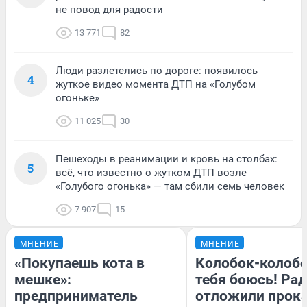
не повод для радости
13 771
82
Люди разлетелись по дороге: появилось
4
жуткое видео момента ДТП на «Голубом
огоньке»
11 025
30
Пешеходы в реанимации и кровь на столбах:
5
всё, что известно о жутком ДТП возле
«Голубого огонька» — там сбили семь человек
7 907
15
МНЕНИЕ
МНЕНИЕ
«Покупаешь кота в
Колобок-колобо
мешке»:
тебя боюсь! Рад
предприниматель
отложили прок