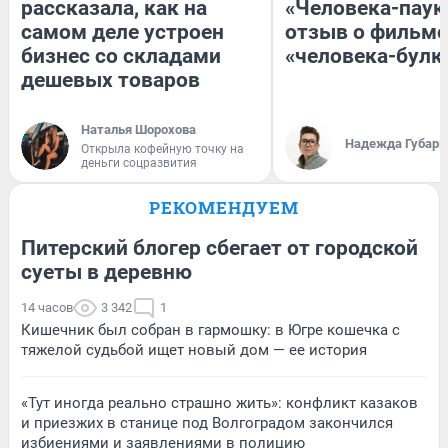
рассказала, как на
«Человека-паук
самом деле устроен
отзыв о фильме
бизнес со складами
«человека-булк
дешевых товаров
Наталья Шорохова
Надежда Губарь
Открыла кофейную точку на
деньги соцразвития
РЕКОМЕНДУЕМ
Питерский блогер сбегает от городской
суеты в деревню
14 часов
3 342
1
Кишечник был собран в гармошку: в Югре кошечка с
тяжелой судьбой ищет новый дом — ее история
«Тут иногда реально страшно жить»: конфликт казаков
и приезжих в станице под Волгоградом закончился
избиениями и заявлениями в полицию