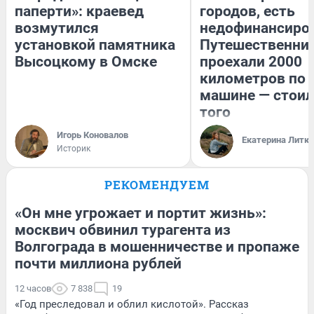
паперти»: краевед
городов, есть
возмутился
недофинансиро
установкой памятника
Путешественни
Высоцкому в Омске
проехали 2000
километров по 
машине — стоил
того
Игорь Коновалов
Екатерина Литк
Историк
РЕКОМЕНДУЕМ
«Он мне угрожает и портит жизнь»:
москвич обвинил турагента из
Волгограда в мошенничестве и пропаже
почти миллиона рублей
12 часов
7 838
19
«Год преследовал и облил кислотой». Рассказ