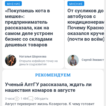
МНЕНИЕ
МНЕНИЕ
«Покупаешь кота в
От сусликов до
мешке»:
автобусов с
предприниматель
кондиционерам
рассказала, как на
Почему Красно
самом деле устроен
оказался круче
бизнес со складами
(почти во всём)
дешевых товаров
Наталья Шорохова
Сергей Энквист
Открыла кофейную точку на
деньги соцразвития
РЕКОМЕНДУЕМ
Ученый АлтГУ рассказала, ждать ли
нашествия комаров в августе
3 часа
1 484
Обсудить
Август перевернет жизнь Козерогов. К чему готовит