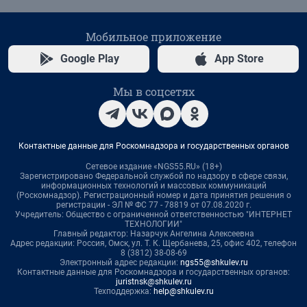
Мобильное приложение
Google Play
App Store
Мы в соцсетях
Контактные данные для Роскомнадзора и государственных органов
Сетевое издание «NGS55.RU» (18+)
Зарегистрировано Федеральной службой по надзору в сфере связи,
информационных технологий и массовых коммуникаций
(Роскомнадзор). Регистрационный номер и дата принятия решения о
регистрации - ЭЛ № ФС 77 - 78819 от 07.08.2020 г.
Учредитель: Общество с ограниченной ответственностью "ИНТЕРНЕТ
ТЕХНОЛОГИИ"
Главный редактор: Назарчук Ангелина Алексеевна
Адрес редакции: Россия, Омск, ул. Т. К. Щербанева, 25, офис 402, телефон
8 (3812) 38-08-69
Электронный адрес редакции:
ngs55@shkulev.ru
Контактные данные для Роскомнадзора и государственных органов:
juristnsk@shkulev.ru
Техподдержка:
help@shkulev.ru