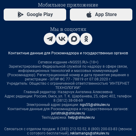
Мобильное приложение
Google Play
App Store
Мы в соцсетях
Контактные данные для Роскомнадзора и государственных органов
Сетевое издание «NGS55.RU» (18+)
Зарегистрировано Федеральной службой по надзору в сфере связи,
информационных технологий и массовых коммуникаций
(Роскомнадзор). Регистрационный номер и дата принятия решения о
регистрации - ЭЛ № ФС 77 - 78819 от 07.08.2020 г.
Учредитель: Общество с ограниченной ответственностью "ИНТЕРНЕТ
ТЕХНОЛОГИИ"
Главный редактор: Назарчук Ангелина Алексеевна
Адрес редакции: Россия, Омск, ул. Т. К. Щербанева, 25, офис 402, телефон
8 (3812) 38-08-69
Электронный адрес редакции:
ngs55@shkulev.ru
Контактные данные для Роскомнадзора и государственных органов:
juristnsk@shkulev.ru
Техподдержка:
help@shkulev.ru
Связаться с отделом продаж: 8 (383) 212-52-52, 8 (800) 200-03-83 (звонок
с сотового бесплатный),
reklamangs@shkulev.ru