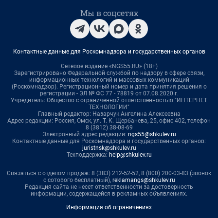
Мы в соцсетях
Контактные данные для Роскомнадзора и государственных органов
Сетевое издание «NGS55.RU» (18+)
Зарегистрировано Федеральной службой по надзору в сфере связи,
информационных технологий и массовых коммуникаций
(Роскомнадзор). Регистрационный номер и дата принятия решения о
регистрации - ЭЛ № ФС 77 - 78819 от 07.08.2020 г.
Учредитель: Общество с ограниченной ответственностью "ИНТЕРНЕТ
ТЕХНОЛОГИИ"
Главный редактор: Назарчук Ангелина Алексеевна
Адрес редакции: Россия, Омск, ул. Т. К. Щербанева, 25, офис 402, телефон
8 (3812) 38-08-69
Электронный адрес редакции:
ngs55@shkulev.ru
Контактные данные для Роскомнадзора и государственных органов:
juristnsk@shkulev.ru
Техподдержка:
help@shkulev.ru
Связаться с отделом продаж: 8 (383) 212-52-52, 8 (800) 200-03-83 (звонок
с сотового бесплатный),
reklamangs@shkulev.ru
Редакция сайта не несет ответственности за достоверность
информации, содержащейся в рекламных объявлениях.
Информация об ограничениях