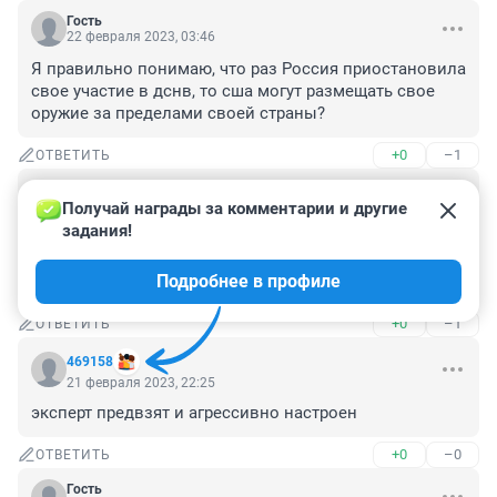
Гость
22 февраля 2023, 03:46
Я правильно понимаю, что раз Россия приостановила 
свое участие в дснв, то сша могут размещать свое 
оружие за пределами своей страны?
+0
–1
ОТВЕТИТЬ
Гость
22 февраля 2023, 02:16
Получай награды за комментарии и другие 
задания!
"А что лежит в основе безопасности? Угроза жизни." - 
понятно почему заключенных массово выпускают, 
Подробнее в профиле
для безопасности !!!
+0
–1
ОТВЕТИТЬ
469158
21 февраля 2023, 22:25
эксперт предвзят и агрессивно настроен
+0
–0
ОТВЕТИТЬ
Гость