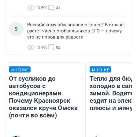
13 599
41
Российскому образованию конец? В стране
5
растет число стобалльников ЕГЭ — почему
это не повод для радости
13 446
82
МНЕНИЕ
МНЕНИЕ
От сусликов до
Тепло для бюд
автобусов с
холодно в сало
кондиционерами.
зимой. Водител
Почему Красноярск
ездит на элект
оказался круче Омска
плюсы и мину
(почти во всём)