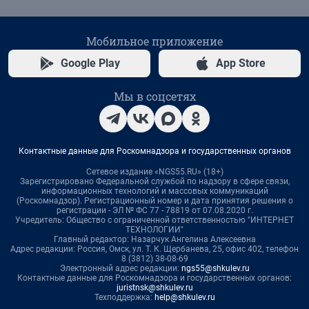
Мобильное приложение
Google Play
App Store
Мы в соцсетях
Контактные данные для Роскомнадзора и государственных органов
Сетевое издание «NGS55.RU» (18+)
Зарегистрировано Федеральной службой по надзору в сфере связи,
информационных технологий и массовых коммуникаций
(Роскомнадзор). Регистрационный номер и дата принятия решения о
регистрации - ЭЛ № ФС 77 - 78819 от 07.08.2020 г.
Учредитель: Общество с ограниченной ответственностью "ИНТЕРНЕТ
ТЕХНОЛОГИИ"
Главный редактор: Назарчук Ангелина Алексеевна
Адрес редакции: Россия, Омск, ул. Т. К. Щербанева, 25, офис 402, телефон
8 (3812) 38-08-69
Электронный адрес редакции:
ngs55@shkulev.ru
Контактные данные для Роскомнадзора и государственных органов:
juristnsk@shkulev.ru
Техподдержка:
help@shkulev.ru