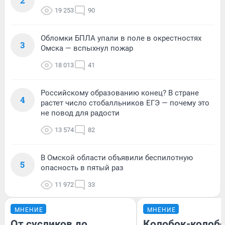
2
19 253
90
Обломки БПЛА упали в поле в окрестностях
3
Омска — вспыхнул пожар
18 013
41
Российскому образованию конец? В стране
4
растет число стобалльников ЕГЭ — почему это
не повод для радости
13 574
82
В Омской области объявили беспилотную
5
опасность в пятый раз
11 972
33
МНЕНИЕ
МНЕНИЕ
От сусликов до
Колобок-колобо