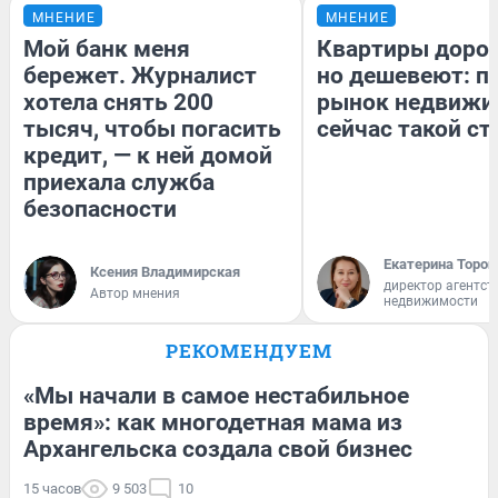
МНЕНИЕ
МНЕНИЕ
Мой банк меня
Квартиры доро
бережет. Журналист
но дешевеют: п
хотела снять 200
рынок недвижи
тысяч, чтобы погасить
сейчас такой с
кредит, — к ней домой
приехала служба
безопасности
Екатерина Тороп
Ксения Владимирская
директор агентст
Автор мнения
недвижимости
РЕКОМЕНДУЕМ
«Мы начали в самое нестабильное
время»: как многодетная мама из
Архангельска создала свой бизнес
15 часов
9 503
10