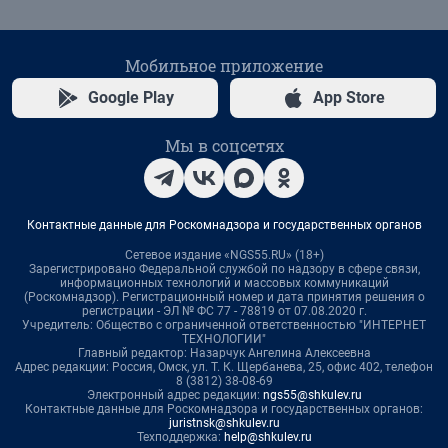
Мобильное приложение
Google Play
App Store
Мы в соцсетях
Контактные данные для Роскомнадзора и государственных органов
Сетевое издание «NGS55.RU» (18+)
Зарегистрировано Федеральной службой по надзору в сфере связи,
информационных технологий и массовых коммуникаций
(Роскомнадзор). Регистрационный номер и дата принятия решения о
регистрации - ЭЛ № ФС 77 - 78819 от 07.08.2020 г.
Учредитель: Общество с ограниченной ответственностью "ИНТЕРНЕТ
ТЕХНОЛОГИИ"
Главный редактор: Назарчук Ангелина Алексеевна
Адрес редакции: Россия, Омск, ул. Т. К. Щербанева, 25, офис 402, телефон
8 (3812) 38-08-69
Электронный адрес редакции:
ngs55@shkulev.ru
Контактные данные для Роскомнадзора и государственных органов:
juristnsk@shkulev.ru
Техподдержка:
help@shkulev.ru