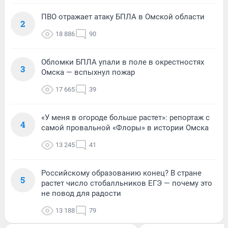
ПВО отражает атаку БПЛА в Омской области
2
18 886
90
Обломки БПЛА упали в поле в окрестностях
3
Омска — вспыхнул пожар
17 665
39
«У меня в огороде больше растет»: репортаж с
4
самой провальной «Флоры» в истории Омска
13 245
41
Российскому образованию конец? В стране
5
растет число стобалльников ЕГЭ — почему это
не повод для радости
13 188
79