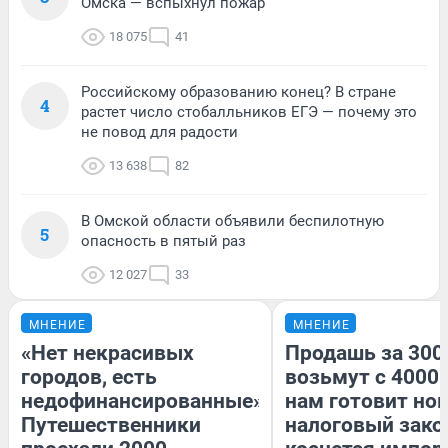
Омска — вспыхнул пожар
18 075
41
Российскому образованию конец? В стране
4
растет число стобалльников ЕГЭ — почему это
не повод для радости
13 638
82
В Омской области объявили беспилотную
5
опасность в пятый раз
12 027
33
МНЕНИЕ
МНЕНИЕ
«Нет некрасивых
Продашь за 3000
городов, есть
возьмут с 4000.
недофинансированные».
нам готовит но
Путешественники
налоговый зако