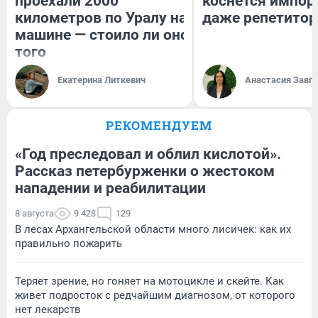
проехали 2000
коснется импор
километров по Уралу на
даже репетитор
машине — стоило ли оно
того
Екатерина Литкевич
Анастасия Завг
РЕКОМЕНДУЕМ
«Год преследовал и облил кислотой».
Рассказ петербурженки о жестоком
нападении и реабилитации
8 августа
9 428
129
В лесах Архангельской области много лисичек: как их
правильно пожарить
Теряет зрение, но гоняет на мотоцикле и скейте. Как
живет подросток с редчайшим диагнозом, от которого
нет лекарств