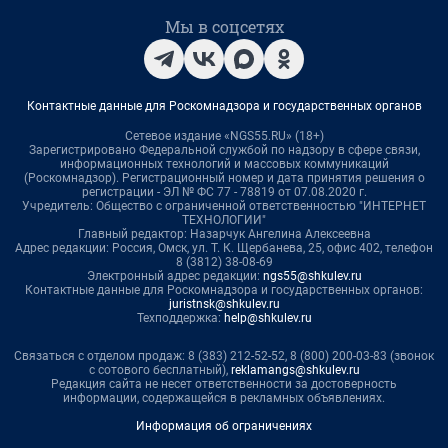
Мы в соцсетях
Контактные данные для Роскомнадзора и государственных органов
Сетевое издание «NGS55.RU» (18+)
Зарегистрировано Федеральной службой по надзору в сфере связи,
информационных технологий и массовых коммуникаций
(Роскомнадзор). Регистрационный номер и дата принятия решения о
регистрации - ЭЛ № ФС 77 - 78819 от 07.08.2020 г.
Учредитель: Общество с ограниченной ответственностью "ИНТЕРНЕТ
ТЕХНОЛОГИИ"
Главный редактор: Назарчук Ангелина Алексеевна
Адрес редакции: Россия, Омск, ул. Т. К. Щербанева, 25, офис 402, телефон
8 (3812) 38-08-69
Электронный адрес редакции:
ngs55@shkulev.ru
Контактные данные для Роскомнадзора и государственных органов:
juristnsk@shkulev.ru
Техподдержка:
help@shkulev.ru
Связаться с отделом продаж: 8 (383) 212-52-52, 8 (800) 200-03-83 (звонок
с сотового бесплатный),
reklamangs@shkulev.ru
Редакция сайта не несет ответственности за достоверность
информации, содержащейся в рекламных объявлениях.
Информация об ограничениях