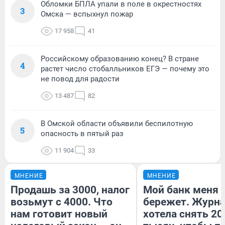
Обломки БПЛА упали в поле в окрестностях
3
Омска — вспыхнул пожар
17 958
41
Российскому образованию конец? В стране
4
растет число стобалльников ЕГЭ — почему это
не повод для радости
13 487
82
В Омской области объявили беспилотную
5
опасность в пятый раз
11 904
33
МНЕНИЕ
МНЕНИЕ
Продашь за 3000, налог
Мой банк меня
возьмут с 4000. Что
бережет. Журн
нам готовит новый
хотела снять 20