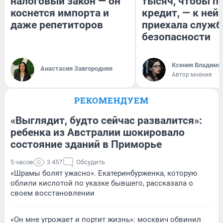
налоговый закон — он
тысяч, чтобы п
коснется импорта и
кредит, — к ней
даже репетиторов
приехала служб
безопасности
Ксения Владими
Анастасия Завгородняя
Автор мнения
РЕКОМЕНДУЕМ
«Выглядит, будто сейчас развалится»:
ребенка из Австралии шокировало
состояние зданий в Приморье
5 часов
3 457
Обсудить
«Шрамы болят ужасно». Екатеринбурженка, которую
облили кислотой по указке бывшего, рассказала о
своем восстановлении
«Он мне угрожает и портит жизнь»: москвич обвинил