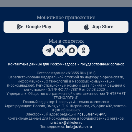
Мобильное приложение
Google Play
App Store
Мы в соцсетях
Контактные данные для Роскомнадзора и государственных органов
Сетевое издание «NGS55.RU» (18+)
Зарегистрировано Федеральной службой по надзору в сфере связи,
информационных технологий и массовых коммуникаций
(Роскомнадзор). Регистрационный номер и дата принятия решения о
регистрации - ЭЛ № ФС 77 - 78819 от 07.08.2020 г.
Учредитель: Общество с ограниченной ответственностью "ИНТЕРНЕТ
ТЕХНОЛОГИИ"
Главный редактор: Назарчук Ангелина Алексеевна
Адрес редакции: Россия, Омск, ул. Т. К. Щербанева, 25, офис 402, телефон
8 (3812) 38-08-69
Электронный адрес редакции:
ngs55@shkulev.ru
Контактные данные для Роскомнадзора и государственных органов:
juristnsk@shkulev.ru
Техподдержка:
help@shkulev.ru