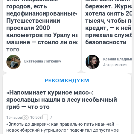
городов, есть
бережет. Журн
недофинансированные».
хотела снять 20
Путешественники
тысяч, чтобы п
проехали 2000
кредит, — к ней
километров по Уралу на
приехала служб
машине — стоило ли оно
безопасности
того
Ксения Владими
Екатерина Литкевич
Автор мнения
РЕКОМЕНДУЕМ
«Напоминает куриное мясо»:
ярославцы нашли в лесу необычный
гриб — что это
15 часов
10 508
7
«Вплоть до диареи»: как правильно пить иван-чай —
новосибирский нутрициолог подсчитал допустимое