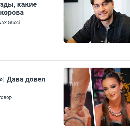
езды, какие
ркорова
ках Gucci
»: Дава довел
говор