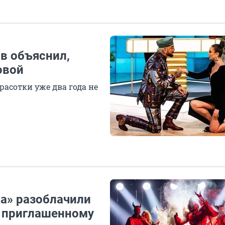
в объяснил,
овой
красотки уже два года не
ка» разоблачили
у приглашенному