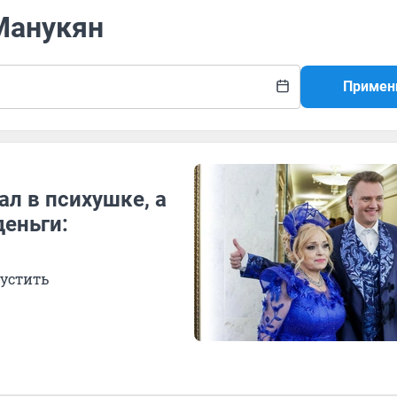
Манукян
Примен
 в психушке, а
еньги:
пустить