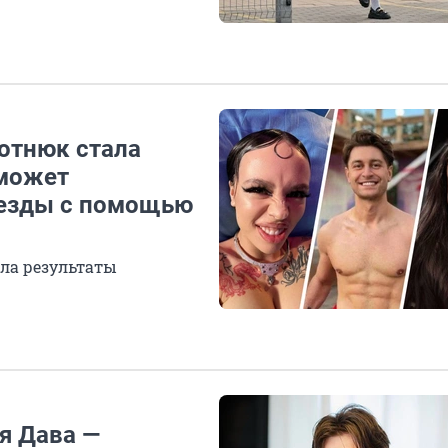
отнюк стала
 может
везды с помощью
ла результаты
ся Дава —