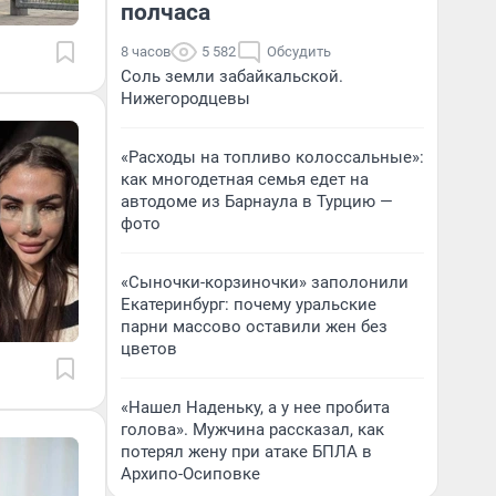
полчаса
8 часов
5 582
Обсудить
Соль земли забайкальской.
Нижегородцевы
«Расходы на топливо колоссальные»:
как многодетная семья едет на
автодоме из Барнаула в Турцию —
фото
«Сыночки-корзиночки» заполонили
Екатеринбург: почему уральские
парни массово оставили жен без
цветов
«Нашел Наденьку, а у нее пробита
голова». Мужчина рассказал, как
потерял жену при атаке БПЛА в
Архипо-Осиповке