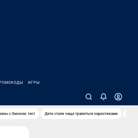
РОМОКОДЫ
ИГРЫ
заны с Омском: тест
Дети стали чаще травиться наркотиками
Появя