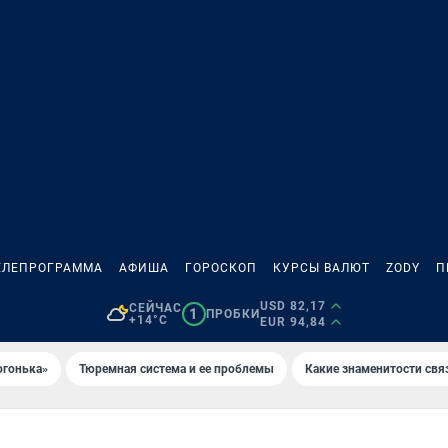
ЕЛЕПРОГРАММА
АФИША
ГОРОСКОП
КУРСЫ ВАЛЮТ
ZODY
П
USD 82,17
СЕЙЧАС
1
ПРОБКИ
+14°C
EUR 94,84
огонька»
Тюремная система и ее проблемы
Какие знаменитости свя