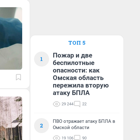
ТОП 5
Пожар и две
1
беспилотные
опасности: как
Омская область
пережила вторую
атаку БПЛА
29 244
22
ПВО отражает атаку БПЛА в
2
Омской области
19 106
90