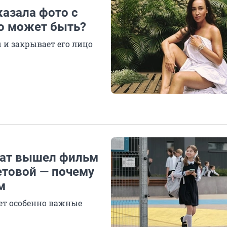
казала фото с
о может быть?
 и закрывает его лицо
кат вышел фильм
етовой — почему
м
ет особенно важные