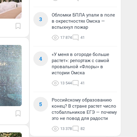
Обломки БПЛА упали в поле
3
в окрестностях Омска —
вспыхнул пожар
17 874
41
«У меня в огороде больше
4
растет»: репортаж с самой
провальной «Флоры» в
истории Омска
13 544
41
Российскому образованию
5
конец? В стране растет число
стобалльников ЕГЭ — почему
это не повод для радости
13 378
82