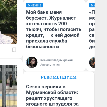
МНЕНИЕ
МНЕНИЕ
Мой банк меня
«Покуп
бережет. Журналист
мешке»
хотела снять 200
предпр
тысяч, чтобы погасить
рассказ
кредит, — к ней домой
самом 
приехала служба
бизнес
безопасности
дешевы
На
Ксения Владимирская
От
Автор мнения
де
РЕКОМЕНДУЕМ
Сезон черники в
Мурманской области:
рецепт хрустящего
ягодного штруделя за