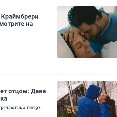
и Краймбрери
мотрите на
ет отцом: Дава
нка
речаются, а теперь