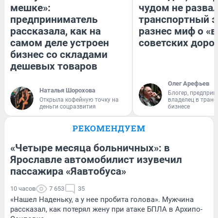
мешке»:
чудом не разва
предприниматель
транспортный э
рассказала, как на
разнес миф о «
самом деле устроен
советских доро
бизнес со складами
дешевых товаров
Олег Арефьев
Наталья Шорохова
Блогер, предприн
Открыла кофейную точку на
владелец в тран
деньги соцразвития
бизнесе
РЕКОМЕНДУЕМ
«Четыре месяца больничных»: в
Ярославле автомобилист изувечил
пассажира «Яавтобуса»
10 часов
7 653
35
«Нашел Наденьку, а у нее пробита голова». Мужчина
рассказал, как потерял жену при атаке БПЛА в Архипо-