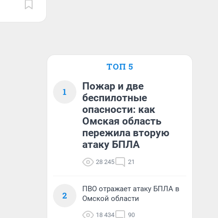
ТОП 5
Пожар и две
1
беспилотные
опасности: как
Омская область
пережила вторую
атаку БПЛА
28 245
21
ПВО отражает атаку БПЛА в
2
Омской области
18 434
90