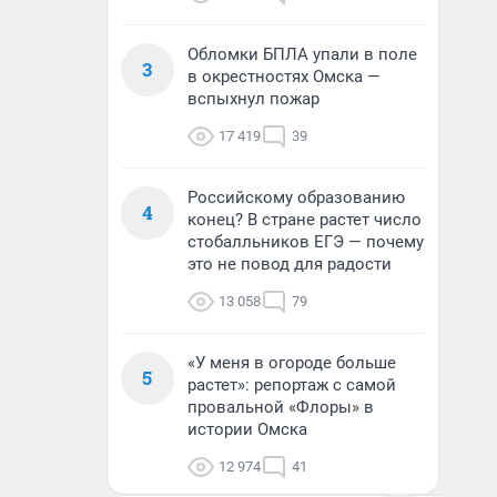
Обломки БПЛА упали в поле
3
в окрестностях Омска —
вспыхнул пожар
17 419
39
Российскому образованию
4
конец? В стране растет число
стобалльников ЕГЭ — почему
это не повод для радости
13 058
79
«У меня в огороде больше
5
растет»: репортаж с самой
провальной «Флоры» в
истории Омска
12 974
41