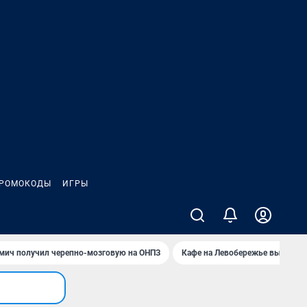
РОМОКОДЫ
ИГРЫ
мич получил черепно-мозговую на ОНПЗ
Кафе на Левобережье выгорело