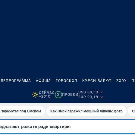
ЕЛЕПРОГРАММА
АФИША
ГОРОСКОП
КУРСЫ ВАЛЮТ
ZODY
П
USD 80,93
СЕЙЧАС
3
ПРОБКИ
+20°C
EUR 93,19
es заработал под Омском
Как Омск пережил мощный ливень: фото
О
едлагают рожать ради квартиры