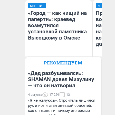
МНЕНИЕ
МНЕНИЕ
«Город — как нищий на
Продаш
паперти»: краевед
возьмут
возмутился
нам го
установкой памятника
налого
Высоцкому в Омске
коснет
даже р
РЕКОМЕНДУЕМ
Игорь Коновалов
Ан
Историк
«Дед разбушевался»:
SHAMAN довел Мизулину
— что он натворил
4 августа
17 229
13
«Я не жалуюсь». Строитель лишился
рук и ног и стал звездой соцсетей:
как он живет и почему его семью