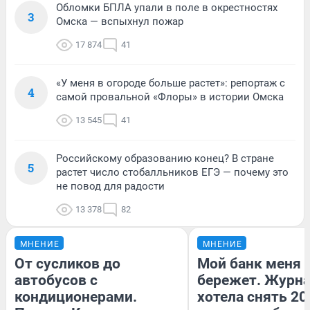
Обломки БПЛА упали в поле в окрестностях
3
Омска — вспыхнул пожар
17 874
41
«У меня в огороде больше растет»: репортаж с
4
самой провальной «Флоры» в истории Омска
13 545
41
Российскому образованию конец? В стране
5
растет число стобалльников ЕГЭ — почему это
не повод для радости
13 378
82
МНЕНИЕ
МНЕНИЕ
От сусликов до
Мой банк меня
автобусов с
бережет. Журн
кондиционерами.
хотела снять 20