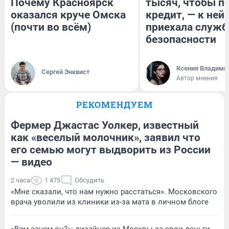
Почему Красноярск
тысяч, чтобы п
оказался круче Омска
кредит, — к ней
(почти во всём)
приехала служб
безопасности
Ксения Владими
Сергей Энквист
Автор мнения
РЕКОМЕНДУЕМ
Фермер Джастас Уолкер, известный
как «веселый молочник», заявил что
его семью могут выдворить из России
— видео
2 часа
1 475
Обсудить
«Мне сказали, что нам нужно расстаться». Московского
врача уволили из клиники из-за мата в личном блоге
«Вам зачем он?»: дизайнер из Москвы за свои деньги