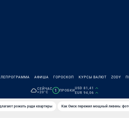
ЕЛЕПРОГРАММА
АФИША
ГОРОСКОП
КУРСЫ ВАЛЮТ
ZODY
П
USD 81,41
СЕЙЧАС
1
ПРОБКИ
+20°C
EUR 94,06
длагают рожать ради квартиры
Как Омск пережил мощный ливень: фот