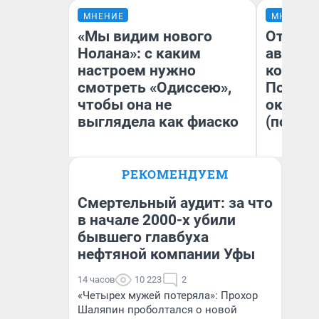
МНЕНИЕ
МНЕНИЕ
«Мы видим нового
От сус
Нолана»: с каким
автобу
настроем нужно
кондиц
смотреть «Одиссею»,
Почему
чтобы она не
оказал
выглядела как фиаско
(почти 
РЕКОМЕНДУЕМ
Надежда Губарь
Се
Смертельный аудит: за что
в начале 2000-х убили
бывшего главбуха
нефтяной компании Уфы
14 часов
10 223
2
«Четырех мужей потеряла»: Прохор
Шаляпин проболтался о новой