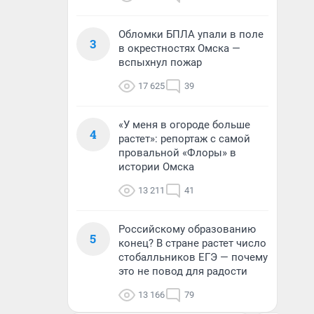
Обломки БПЛА упали в поле
3
в окрестностях Омска —
вспыхнул пожар
17 625
39
«У меня в огороде больше
4
растет»: репортаж с самой
провальной «Флоры» в
истории Омска
13 211
41
Российскому образованию
5
конец? В стране растет число
стобалльников ЕГЭ — почему
это не повод для радости
13 166
79