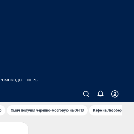
РОМОКОДЫ
ИГРЫ
о
Омич получил черепно-мозговую на ОНПЗ
Кафе на Левобережье в