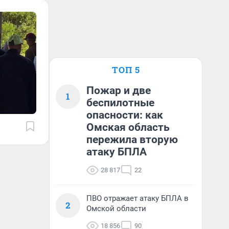
ТОП 5
Пожар и две
1
беспилотные
опасности: как
Омская область
пережила вторую
атаку БПЛА
28 817
22
ПВО отражает атаку БПЛА в
2
Омской области
18 856
90