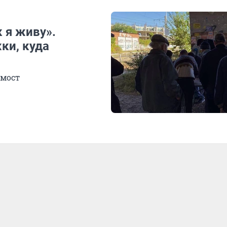
к я живу».
ки, куда
 мост