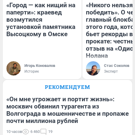
«Город — как нищий на
«Никого нельзя
паперти»: краевед
победить». О ч
возмутился
главный блокба
установкой памятника
этого года, кот
Высоцкому в Омске
бьет рекорды в
прокате: честн
отзыв на «Одис
Нолана
Игорь Коновалов
Стас Соколов
Историк
Эксперт
РЕКОМЕНДУЕМ
«Он мне угрожает и портит жизнь»:
москвич обвинил турагента из
Волгограда в мошенничестве и пропаже
почти миллиона рублей
10 часов
6 460
19