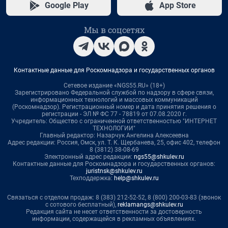
Google Play
App Store
Мы в соцсетях
Контактные данные для Роскомнадзора и государственных органов
Сетевое издание «NGS55.RU» (18+)
Зарегистрировано Федеральной службой по надзору в сфере связи,
информационных технологий и массовых коммуникаций
(Роскомнадзор). Регистрационный номер и дата принятия решения о
регистрации - ЭЛ № ФС 77 - 78819 от 07.08.2020 г.
Учредитель: Общество с ограниченной ответственностью "ИНТЕРНЕТ
ТЕХНОЛОГИИ"
Главный редактор: Назарчук Ангелина Алексеевна
Адрес редакции: Россия, Омск, ул. Т. К. Щербанева, 25, офис 402, телефон
8 (3812) 38-08-69
Электронный адрес редакции:
ngs55@shkulev.ru
Контактные данные для Роскомнадзора и государственных органов:
juristnsk@shkulev.ru
Техподдержка:
help@shkulev.ru
Связаться с отделом продаж: 8 (383) 212-52-52, 8 (800) 200-03-83 (звонок
с сотового бесплатный),
reklamangs@shkulev.ru
Редакция сайта не несет ответственности за достоверность
информации, содержащейся в рекламных объявлениях.