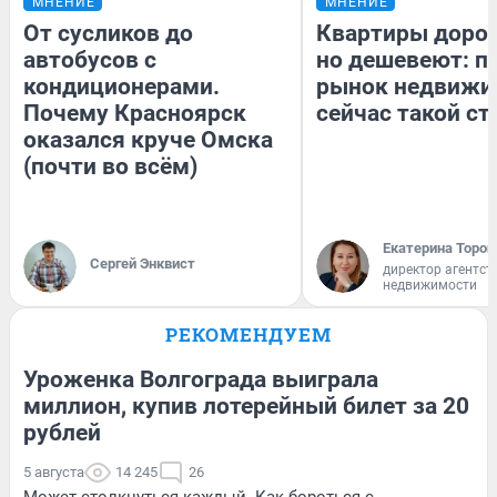
МНЕНИЕ
МНЕНИЕ
От сусликов до
Квартиры доро
автобусов с
но дешевеют: п
кондиционерами.
рынок недвижи
Почему Красноярск
сейчас такой с
оказался круче Омска
(почти во всём)
Екатерина Тороп
Сергей Энквист
директор агентст
недвижимости
РЕКОМЕНДУЕМ
Уроженка Волгограда выиграла
миллион, купив лотерейный билет за 20
рублей
5 августа
14 245
26