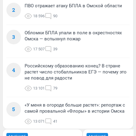
ПВО отражает атаку БПЛА в Омской области
2
18 596
90
Обломки БПЛА упали в поле в окрестностях
3
Омска — вспыхнул пожар
17 507
39
Российскому образованию конец? В стране
4
растет число стобалльников ЕГЭ — почему это
не повод для радости
13 101
79
«У меня в огороде больше растет»: репортаж с
5
самой провальной «Флоры» в истории Омска
13 071
41