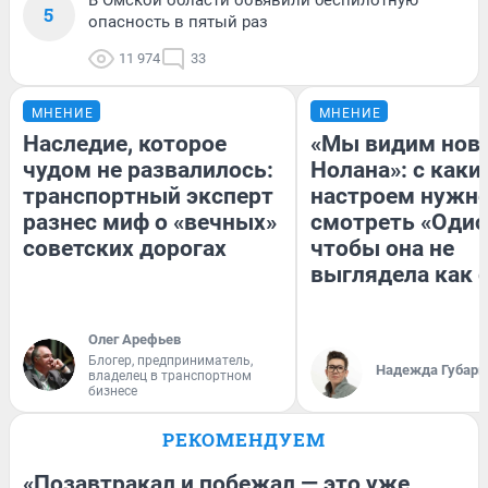
5
опасность в пятый раз
11 974
33
МНЕНИЕ
МНЕНИЕ
Наследие, которое
«Мы видим нов
чудом не развалилось:
Нолана»: с каки
транспортный эксперт
настроем нужн
разнес миф о «вечных»
смотреть «Одис
советских дорогах
чтобы она не
выглядела как 
Олег Арефьев
Блогер, предприниматель,
Надежда Губарь
владелец в транспортном
бизнесе
РЕКОМЕНДУЕМ
«Позавтракал и побежал — это уже