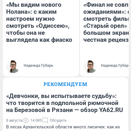
«Мы видим нового
«Финал не совпа
Нолана»: с каким
ожиданиями»: с
настроем нужно
смотреть филь
смотреть «Одиссею»,
«Старый орел» 
чтобы она не
большом экран
выглядела как фиаско
честная реценз
Надежда Губарь
Надежда Губарь
РЕКОМЕНДУЕМ
«Девчонки, вы испытываете судьбу»:
что творится в подпольной рюмочной
на Березовой в Рязани — обзор YA62.RU
8 августа
14 085
Обсудить
В лесах Архангельской области много лисичек: как их