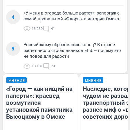
«У меня в огороде больше растет»: репортаж с
4
самой провальной «Флоры» в истории Омска
13 239
41
Российскому образованию конец? В стране
5
растет число стобалльников ЕГЭ — почему это
не повод для радости
13 181
79
МНЕНИЕ
МНЕНИЕ
«Город — как нищий на
Наследие, кото
паперти»: краевед
чудом не разва
возмутился
транспортный э
установкой памятника
разнес миф о «
Высоцкому в Омске
советских доро