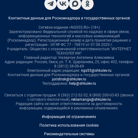
Контактные данные для Роскомнадзора и государственных органов
Сетевое издание «NGS55.RU» (18+)
Зарегистрировано Федеральной службой по надзору в сфере связи,
информационных технологий и массовых коммуникаций
(Роскомнадзор). Регистрационный номер и дата принятия решения о
регистрации - ЭЛ № ФС 77 - 78819 от 07.08.2020 г.
Учредитель: Общество с ограниченной ответственностью "ИНТЕРНЕТ
ТЕХНОЛОГИИ"
Главный редактор: Назарчук Ангелина Алексеевна
Адрес редакции: Россия, Омск, ул. Т. К. Щербанева, 25, офис 402, телефон
8 (3812) 38-08-69
Электронный адрес редакции:
ngs55@shkulev.ru
Контактные данные для Роскомнадзора и государственных органов:
juristnsk@shkulev.ru
Техподдержка:
help@shkulev.ru
Связаться с отделом продаж: 8 (383) 212-52-52, 8 (800) 200-03-83 (звонок
с сотового бесплатный),
reklamangs@shkulev.ru
Редакция сайта не несет ответственности за достоверность
информации, содержащейся в рекламных объявлениях.
Информация об ограничениях
Политика использования cookies
Рекомендательные системы